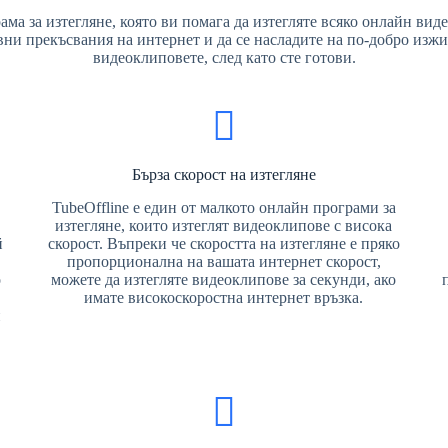
ма за изтегляне, която ви помага да изтегляте всяко онлайн виде
авни прекъсвания на интернет и да се насладите на по-добро изжи
видеоклиповете, след като сте готови.
Бърза скорост на изтегляне
TubeOffline е един от малкото онлайн програми за
изтегляне, които изтеглят видеоклипове с висока
й
скорост. Въпреки че скоростта на изтегляне е пряко
пропорционална на вашата интернет скорост,
о
можете да изтегляте видеоклипове за секунди, ако
имате високоскоростна интернет връзка.
и