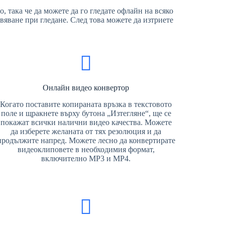
о, така че да можете да го гледате офлайн на всяко
вяване при гледане. След това можете да изтриете
Онлайн видео конвертор
Когато поставите копираната връзка в текстовото
поле и щракнете върху бутона „Изтегляне“, ще се
покажат всички налични видео качества. Можете
да изберете желаната от тях резолюция и да
продължите напред. Можете лесно да конвертирате
видеоклиповете в необходимия формат,
включително MP3 и MP4.