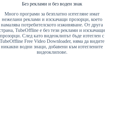
Без реклами и без воден знак
Много програми за безплатно изтегляне имат
нежелани реклами и изскачащи прозорци, което
намалява потребителското изживяване. От друга
страна, TubeOffline е без тези реклами и изскачащи
прозорци. След като видеоклипът бъде изтеглен с
TubeOffline Free Video Downloader, няма да видите
никакви водни знаци, добавени към изтеглените
видеоклипове.