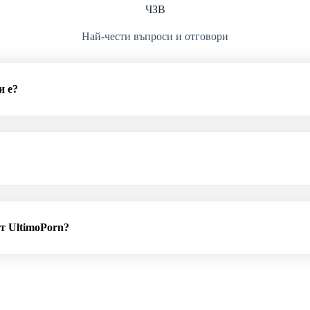
ЧЗВ
Най-чести въпроси и отговори
и е?
от UltimoPorn?