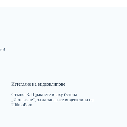
но!
Изтегляне на видеоклипове
Стъпка 3. Щракнете върху бутона
„Изтегляне“, за да запазите видеоклипа на
UltimoPorn.