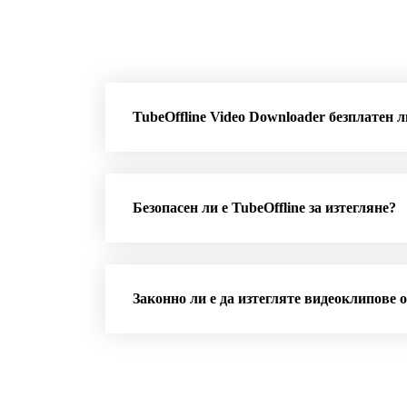
TubeOffline Video Downloader безплатен л
Безопасен ли е TubeOffline за изтегляне?
Законно ли е да изтегляте видеоклипове 