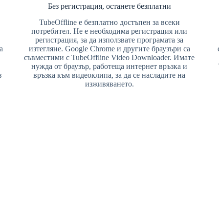
Без регистрация, останете безплатни
TubeOffline е безплатно достъпен за всеки
потребител. Не е необходима регистрация или
регистрация, за да използвате програмата за
а
изтегляне. Google Chrome и другите браузъри са
съвместими с TubeOffline Video Downloader. Имате
нужда от браузър, работеща интернет връзка и
з
връзка към видеоклипа, за да се насладите на
изживяването.