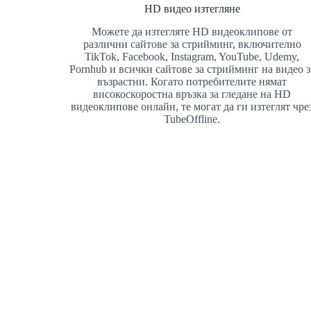
HD видео изтегляне
Можете да изтегляте HD видеоклипове от
различни сайтове за стрийминг, включително
TikTok, Facebook, Instagram, YouTube, Udemy,
Pornhub и всички сайтове за стрийминг на видео з
възрастни. Когато потребителите нямат
високоскоростна връзка за гледане на HD
видеоклипове онлайн, те могат да ги изтеглят чре
TubeOffline.