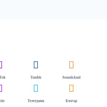
kTok
Tumblr
Soundcloud
ickr
Телеграма
Блогър