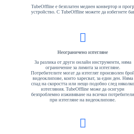
TubeOffline е безплатен медиен конвертор и програ
устройство. С TubeOffline можете да избегнете б
Неограничено изтегляне
За разлика от други онлайн инструменти, няма
ограничение за лимита за изтегляне.
Потребителите могат да изтеглят произволен бро
видеоклипове, които харесват, за един ден. Няма
спад на скоростта или нещо подобно след няколк
изтегляния. TubeOffline може да осигури
безпроблемно изживяване на всички потребител
при изтегляне на видеоклипове.