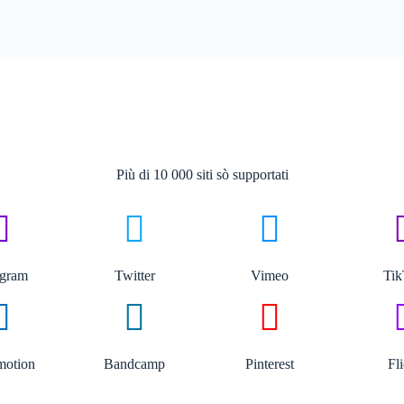
Più di 10 000 siti sò supportati
agram
Twitter
Vimeo
Ti
motion
Bandcamp
Pinterest
Fl