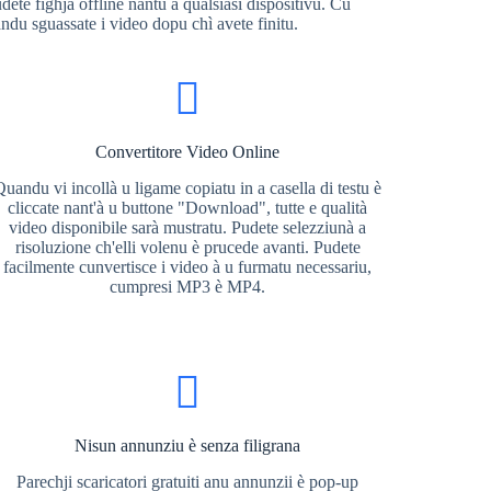
dete fighjà offline nantu à qualsiasi dispositivu. Cù
andu sguassate i video dopu chì avete finitu.
Convertitore Video Online
Quandu vi incollà u ligame copiatu in a casella di testu è
cliccate nant'à u buttone "Download", tutte e qualità
video disponibile sarà mustratu. Pudete selezziunà a
risoluzione ch'elli volenu è prucede avanti. Pudete
facilmente cunvertisce i video à u furmatu necessariu,
cumpresi MP3 è MP4.
Nisun annunziu è senza filigrana
Parechji scaricatori gratuiti anu annunzii è pop-up