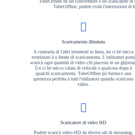
TubeOffline hè un convertitore è un scaricatore di m
TubeOffline, pudete evità l'interruzioni di 
Scaricamentu illimitatu
A cuntrariu di l'altri strumenti in linea, ùn ci hè micca
restrizioni à u limitu di scaricamentu. L'utilizatori pon
scaricà ogni quantità di video chì piacenu in un ghjornu
Ùn ci hè micca calata di velocità o qualcosa dopu à
qualchì scaricamentu. TubeOffline pò furnisce una
sperienza perfetta à tutti l'utilizatori quandu scaricanu
video.
Scaricatore di video HD
Pudete scaricà video HD da diversi siti di streaming,