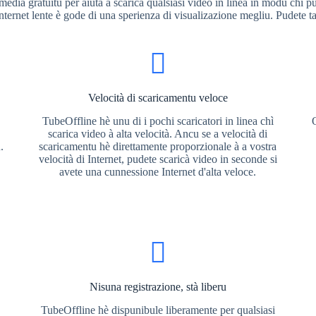
edia gratuitu per aiutà à scaricà qualsiasi video in linea in modu chì pu
Internet lente è gode di una sperienza di visualizazione megliu. Pudete t
Velocità di scaricamentu veloce
TubeOffline hè unu di i pochi scaricatori in linea chì
u
scarica video à alta velocità. Ancu se a velocità di
.
scaricamentu hè direttamente proporzionale à a vostra
velocità di Internet, pudete scaricà video in seconde si
avete una cunnessione Internet d'alta veloce.
Nisuna registrazione, stà liberu
TubeOffline hè dispunibule liberamente per qualsiasi