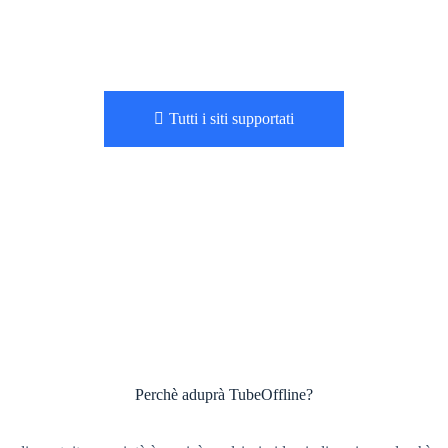
Tutti i siti supportati
Perchè aduprà TubeOffline?