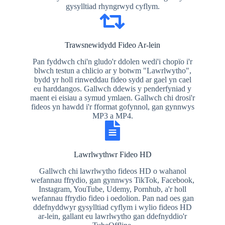
gysylltiad rhyngrwyd cyflym.
Trawsnewidydd Fideo Ar-lein
Pan fyddwch chi'n gludo'r ddolen wedi'i chopïo i'r
blwch testun a chlicio ar y botwm "Lawrlwytho",
bydd yr holl rinweddau fideo sydd ar gael yn cael
eu harddangos. Gallwch ddewis y penderfyniad y
maent ei eisiau a symud ymlaen. Gallwch chi drosi'r
fideos yn hawdd i'r fformat gofynnol, gan gynnwys
MP3 a MP4.
Lawrlwythwr Fideo HD
Gallwch chi lawrlwytho fideos HD o wahanol
wefannau ffrydio, gan gynnwys TikTok, Facebook,
Instagram, YouTube, Udemy, Pornhub, a'r holl
wefannau ffrydio fideo i oedolion. Pan nad oes gan
ddefnyddwyr gysylltiad cyflym i wylio fideos HD
ar-lein, gallant eu lawrlwytho gan ddefnyddio'r