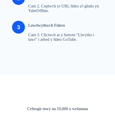
Cam 2. Copïwch yr URL fideo a'i gludo yn
TubeOffline.
Lawrlwythwch Fideos
Cam 3. Cliciwch ar y botwm "Llwytho i
lawr" i arbed y fideo GoTube.
Cefnogir mwy na 10,000 o wefannau