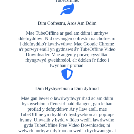
TubeOffline.
Dim Cofrestru, Aros Am Ddim
Mae TubeOffline ar gael am ddim i unrhyw
ddefnyddiwr. Nid oes angen cofrestru na chofrestru
i ddefnyddio'r lawrlwythwr. Mae Google Chrome
a'r porwyr eraill yn gydnaws â'r TubeOffline Video
Downloader. Mae angen y porwr, cysylltiad
rhyngrwyd gweithredol, a'r ddolen i'r fideo i
fwynhau'r profiad.
Dim Hysbysebion a Dim dyfrnod
Mae gan lawer o lawrlwythwyr rhad ac am ddim
hysbysebion a ffenestri naid diangen, gan leihau
profiad y defnyddiwr. Ar y llaw arall, mae
TubeOffline yn rhydd o'r hysbysebion a'r pop-ups
hynny. Unwaith y bydd y fideo wedi'i lawrlwytho
gyda TubeOffline Free Video Downloader, ni
welwch unrhyw ddyfrnodau wedi'u hychwanegu at