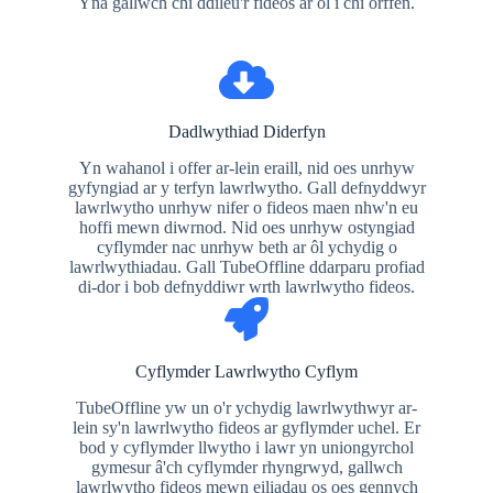
Yna gallwch chi ddileu'r fideos ar ôl i chi orffen.
Dadlwythiad Diderfyn
Yn wahanol i offer ar-lein eraill, nid oes unrhyw
gyfyngiad ar y terfyn lawrlwytho. Gall defnyddwyr
lawrlwytho unrhyw nifer o fideos maen nhw'n eu
hoffi mewn diwrnod. Nid oes unrhyw ostyngiad
cyflymder nac unrhyw beth ar ôl ychydig o
lawrlwythiadau. Gall TubeOffline ddarparu profiad
di-dor i bob defnyddiwr wrth lawrlwytho fideos.
Cyflymder Lawrlwytho Cyflym
TubeOffline yw un o'r ychydig lawrlwythwyr ar-
lein sy'n lawrlwytho fideos ar gyflymder uchel. Er
bod y cyflymder llwytho i lawr yn uniongyrchol
gymesur â'ch cyflymder rhyngrwyd, gallwch
lawrlwytho fideos mewn eiliadau os oes gennych