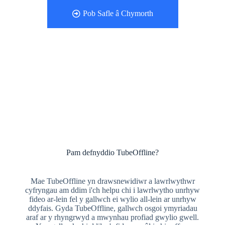
Pob Safle â Chymorth
Pam defnyddio TubeOffline?
Mae TubeOffline yn drawsnewidiwr a lawrlwythwr
cyfryngau am ddim i'ch helpu chi i lawrlwytho unrhyw
fideo ar-lein fel y gallwch ei wylio all-lein ar unrhyw
ddyfais. Gyda TubeOffline, gallwch osgoi ymyriadau
araf ar y rhyngrwyd a mwynhau profiad gwylio gwell.