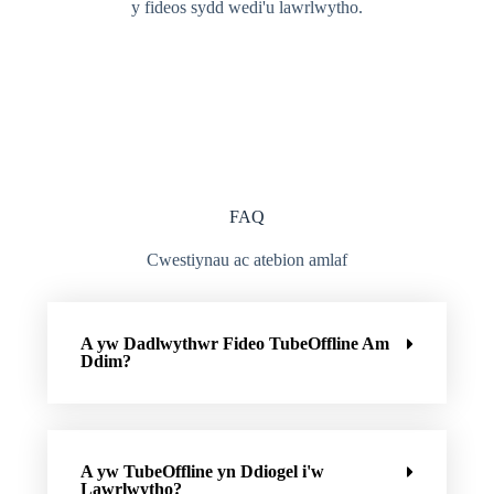
y fideos sydd wedi'u lawrlwytho.
FAQ
Cwestiynau ac atebion amlaf
A yw Dadlwythwr Fideo TubeOffline Am
Ddim?
A yw TubeOffline yn Ddiogel i'w
Lawrlwytho?