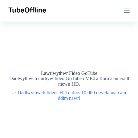
N
N
e
e
i
i
d
d
i
i
o
o
i
i
'
'
r
r
c
c
y
y
n
n
n
n
Lawrlwythwr Fideo GoTube
w
w
Dadlwythwch unrhyw fideo GoTube i MP4 a fformatau eraill
y
y
mewn HD.
s
s
-> Dadlwythwch fideos HD o dros 10,000 o wefannau am
ddim nawr!