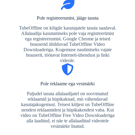
Pole registreerumist, jääge tasuta
TubeOffline on kõigile kasutajatele tasuta saadaval.
Allalaadija kasutamiseks pole vaja registreerimist
ega registreerumist. Google Chrome ja teised
brauserid ühilduvad TubeOffline Video
Downloaderiga. Kogemuse nautimiseks vajate
brauserit, töötavat Interneti-ühendust ja linki
videole.
Pole reklaame ega vesimärki
Paljudel tasuta allalaadijatel on soovimatud
reklaamid ja hüpikaknad, mis vähendavad
kasutajakogemust. Teisest küljest on TubeOffline
nendest reklaamidest ja hüpikakendest vaba. Kui
video on TubeOffline Free Video Downloaderiga
alla laaditud, ei näe te allalaaditud videotele
vesimärke lisatud.