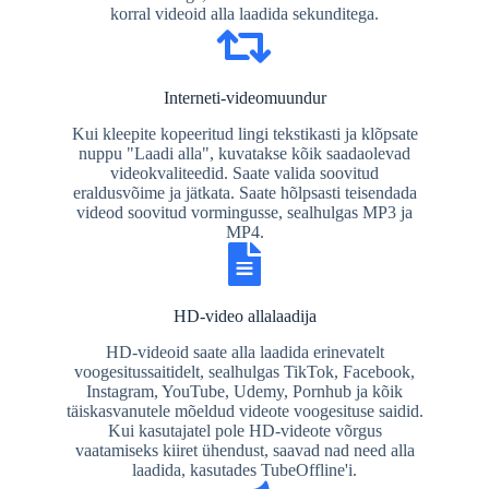
korral videoid alla laadida sekunditega.
Interneti-videomuundur
Kui kleepite kopeeritud lingi tekstikasti ja klõpsate
nuppu "Laadi alla", kuvatakse kõik saadaolevad
videokvaliteedid. Saate valida soovitud
eraldusvõime ja jätkata. Saate hõlpsasti teisendada
videod soovitud vormingusse, sealhulgas MP3 ja
MP4.
HD-video allalaadija
HD-videoid saate alla laadida erinevatelt
voogesitussaitidelt, sealhulgas TikTok, Facebook,
Instagram, YouTube, Udemy, Pornhub ja kõik
täiskasvanutele mõeldud videote voogesituse saidid.
Kui kasutajatel pole HD-videote võrgus
vaatamiseks kiiret ühendust, saavad nad need alla
laadida, kasutades TubeOffline'i.