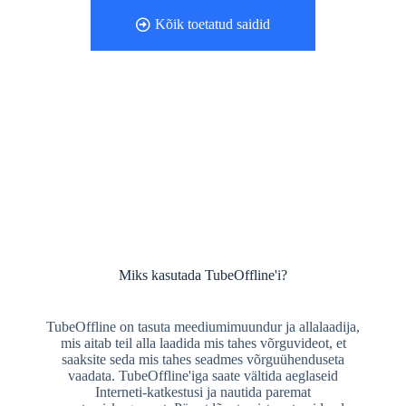
Kõik toetatud saidid
Miks kasutada TubeOffline'i?
TubeOffline on tasuta meediumimuundur ja allalaadija,
mis aitab teil alla laadida mis tahes võrguvideot, et
saaksite seda mis tahes seadmes võrguühenduseta
vaadata. TubeOffline'iga saate vältida aeglaseid
Interneti-katkestusi ja nautida paremat