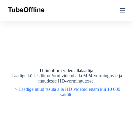
M
M
i
i
n
n
e
e
s
s
i
i
s
s
u
u
j
j
u
u
u
u
r
r
d
d
UltimoPorn video allalaadija
e
e
Laadige kõik UltimoPorni videod alla MP4-vormingusse ja
muudesse HD-vormingutesse.
-> Laadige nüüd tasuta alla HD-videoid enam kui 10 000
saidilt!