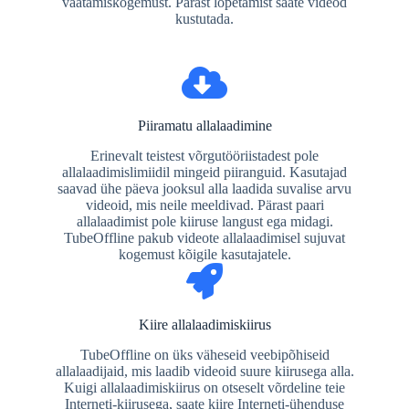
vaatamiskogemust. Pärast lõpetamist saate videod
kustutada.
Piiramatu allalaadimine
Erinevalt teistest võrgutööriistadest pole
allalaadimislimiidil mingeid piiranguid. Kasutajad
saavad ühe päeva jooksul alla laadida suvalise arvu
videoid, mis neile meeldivad. Pärast paari
allalaadimist pole kiiruse langust ega midagi.
TubeOffline pakub videote allalaadimisel sujuvat
kogemust kõigile kasutajatele.
Kiire allalaadimiskiirus
TubeOffline on üks väheseid veebipõhiseid
allalaadijaid, mis laadib videoid suure kiirusega alla.
Kuigi allalaadimiskiirus on otseselt võrdeline teie
Interneti-kiirusega, saate kiire Interneti-ühenduse