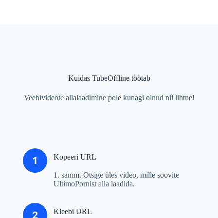
Kuidas TubeOffline töötab
Veebivideote allalaadimine pole kunagi olnud nii lihtne!
Kopeeri URL
1. samm. Otsige üles video, mille soovite
UltimoPornist alla laadida.
Kleebi URL