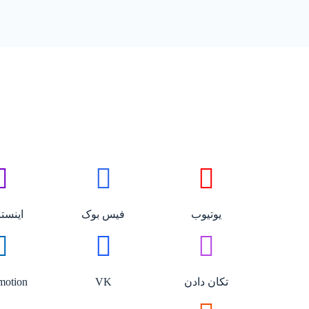
یوتیوب
فیس بوک
اینستا
تکان دادن
VK
motion