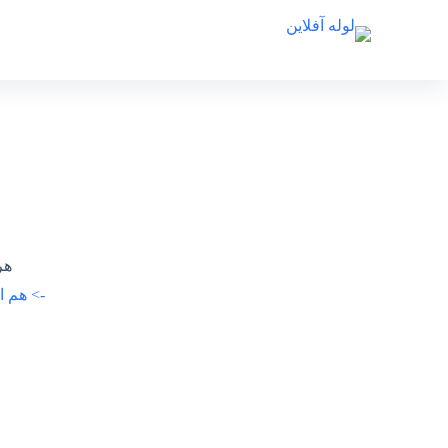
هر ویدیوی be
-> هم اکنون ویدیوهای HD 