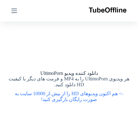
پ
پ
ر
ر
ش
ش
ب
ب
ه
ه
م
م
ح
ح
ت
ت
و
و
ا
ا
دانلود کننده ویدیو UltimoPorn
هر ویدیوی UltimoPorn را به MP4 و فرمت های دیگر با کیفیت
HD دانلود کنید.
-> هم اکنون ویدیوهای HD را از بیش از 10000 سایت به
صورت رایگان بارگیری کنید!