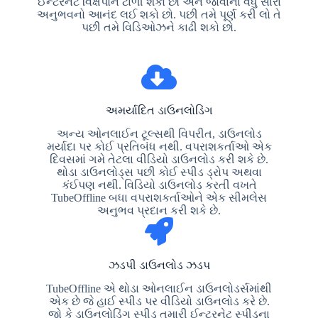
ઈન્ટરનેટ વિક્ષેપોને ટાળી શકો છો અને જોવાના વધુ સારા
અનુભવનો આનંદ લઈ શકો છો. પછી તમે પૂર્ણ કરી લો તે
પછી તમે વિડિઓઝને કાઢી શકો છો.
અમર્યાદિત ડાઉનલોડિંગ
અન્ય ઓનલાઈન ટૂલ્સથી વિપરીત, ડાઉનલોડ
મર્યાદા પર કોઈ પ્રતિબંધ નથી. વપરાશકર્તાઓ એક
દિવસમાં ગમે તેટલા વીડિયો ડાઉનલોડ કરી શકે છે.
થોડા ડાઉનલોડ્સ પછી કોઈ સ્પીડ ડ્રોપ અથવા
કંઈપણ નથી. વિડિયો ડાઉનલોડ કરતી વખતે
TubeOffline બધા વપરાશકર્તાઓને એક સીમલેસ
અનુભવ પ્રદાન કરી શકે છે.
ઝડપી ડાઉનલોડ ઝડપ
TubeOffline એ થોડા ઓનલાઈન ડાઉનલોડર્સમાંથી
એક છે જે હાઈ સ્પીડ પર વીડિયો ડાઉનલોડ કરે છે.
જો કે ડાઉનલોડિંગ સ્પીડ તમારી ઈન્ટરનેટ સ્પીડના