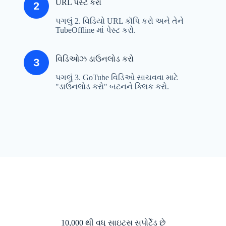
URL પેસ્ટ કરો
પગલું 2. વિડિયો URL કૉપિ કરો અને તેને
TubeOffline માં પેસ્ટ કરો.
વિડિઓઝ ડાઉનલોડ કરો
પગલું 3. GoTube વિડિઓ સાચવવા માટે
"ડાઉનલોડ કરો" બટનને ક્લિક કરો.
10,000 થી વધુ સાઇટ્સ સપોર્ટેડ છે