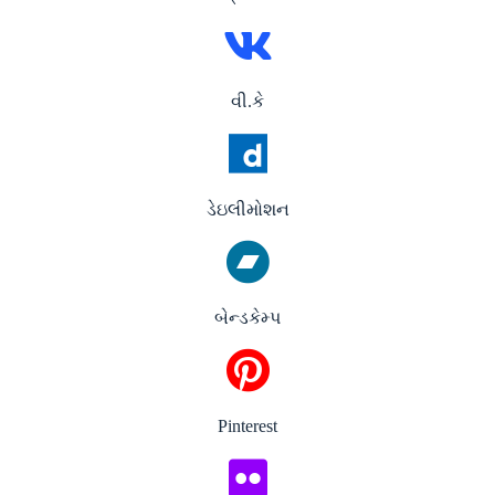
વી.કે
ડેઇલીમોશન
બેન્ડકેમ્પ
Pinterest