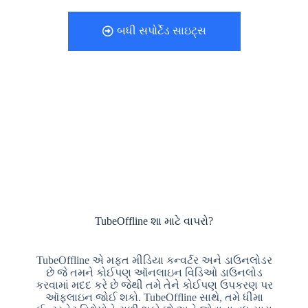
બધી સપોર્ટેડ સાઇટ્સ
TubeOffline શા માટે વાપરો?
TubeOffline એ મફત મીડિયા કન્વર્ટર અને ડાઉનલોડર
છે જે તમને કોઈપણ ઑનલાઇન વિડિઓ ડાઉનલોડ
કરવામાં મદદ કરે છે જેથી તમે તેને કોઈપણ ઉપકરણ પર
ઑફલાઇન જોઈ શકો. TubeOffline સાથે, તમે ધીમા