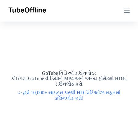
સા
સા
મ
મ
ગ્રી
ગ્રી
પ
પ
ર
ર
જા
જા
ઓ
ઓ
GoTube વિડિઓ ડાઉનલોડર
કોઈપણ GoTube વીડિયોને MP4 અને અન્ય ફોર્મેટમાં HDમાં
ડાઉનલોડ કરો.
-> હવે 10,000+ સાઇટ્સ પરથી HD વિડિઓઝ મફતમાં
ડાઉનલોડ કરો!