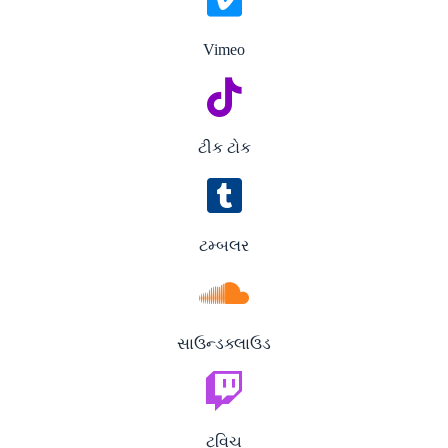
Vimeo
ટીક ટોક
ટમ્બલર
સાઉન્ડક્લાઉડ
ટ્વિચ