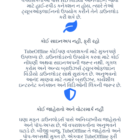
વપરાશકર્તાઓ પાસે HD વિડિયો ઓનલાઈન જોવા
માટે હાઈ-સ્પીડ કનેક્શન ન હોય, ત્યારે તેઓ
ટ્યૂબઓફલાઈનનો ઉપયોગ કરીને તેને ડાઉનલોડ
કરી શકે છે.
કોઈ સાઇનઅપ નહીં, ફ્રી રહો
TubeOffline કોઈપણ વપરાશકર્તા માટે મુક્તપણે
ઉપલબ્ધ છે. ડાઉનલોડરનો ઉપયોગ કરવા માટે કોઈ
નોંધણી અથવા સાઇનઅપની જરૂર નથી. ગૂગલ
ક્રોમ અને અન્ય બ્રાઉઝર્સ ટ્યુબઓફલાઇન
વિડીયો ડાઉનલોડર સાથે સુસંગત છે. અનુભવનો
આનંદ માણવા માટે તમારે બ્રાઉઝર, કાર્યશીલ
ઇન્ટરનેટ કનેક્શન અને વિડિઓની લિંકની જરૂર છે.
કોઈ જાહેરાતો અને વોટરમાર્ક નહીં
ઘણા મફત ડાઉનલોડર્સ પાસે અનિચ્છનીય જાહેરાતો
અને પૉપ-અપ્સ છે, જે વપરાશકર્તાના અનુભવને
ઘટાડે છે. બીજી બાજુ, TubeOffline તે જાહેરાતો અને
પોપ-અપ્સથી મુક્ત છે. એકવાર TubeOffline ફ્રી