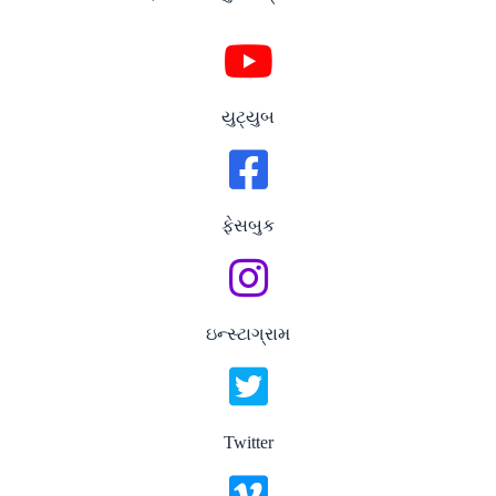
યુટ્યુબ
ફેસબુક
ઇન્સ્ટાગ્રામ
Twitter