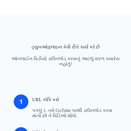
ટ્યુબઓફલાઇન કેવી રીતે કાર્ય કરે છે
ઓનલાઈન વિડીયો ડાઉનલોડ કરવાનું આટલું સરળ ક્યારેય
નહોતું!
URL કૉપિ કરો
પગલું 1. તમે GoTube પરથી ડાઉનલોડ કરવા
માંગો છો તે વિડિઓ શોધો.