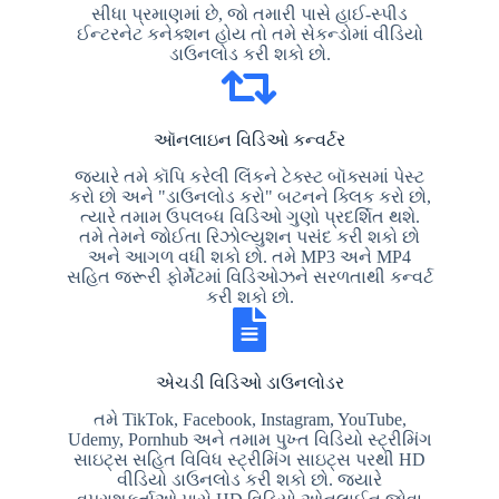
સીધા પ્રમાણમાં છે, જો તમારી પાસે હાઈ-સ્પીડ
ઈન્ટરનેટ કનેક્શન હોય તો તમે સેકન્ડોમાં વીડિયો
ડાઉનલોડ કરી શકો છો.
ઑનલાઇન વિડિઓ કન્વર્ટર
જ્યારે તમે કૉપિ કરેલી લિંકને ટેક્સ્ટ બૉક્સમાં પેસ્ટ
કરો છો અને "ડાઉનલોડ કરો" બટનને ક્લિક કરો છો,
ત્યારે તમામ ઉપલબ્ધ વિડિઓ ગુણો પ્રદર્શિત થશે.
તમે તેમને જોઈતા રિઝોલ્યુશન પસંદ કરી શકો છો
અને આગળ વધી શકો છો. તમે MP3 અને MP4
સહિત જરૂરી ફોર્મેટમાં વિડિઓઝને સરળતાથી કન્વર્ટ
કરી શકો છો.
એચડી વિડિઓ ડાઉનલોડર
તમે TikTok, Facebook, Instagram, YouTube,
Udemy, Pornhub અને તમામ પુખ્ત વિડિયો સ્ટ્રીમિંગ
સાઇટ્સ સહિત વિવિધ સ્ટ્રીમિંગ સાઇટ્સ પરથી HD
વીડિયો ડાઉનલોડ કરી શકો છો. જ્યારે