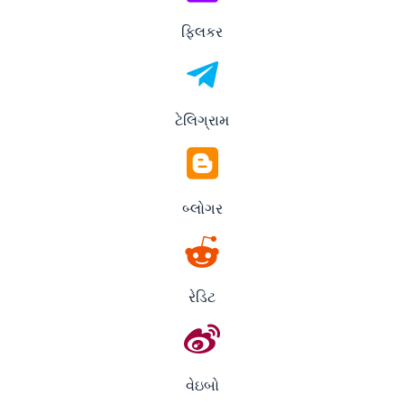
ફ્લિકર
ટેલિગ્રામ
બ્લોગર
રેડિટ
વેઇબો