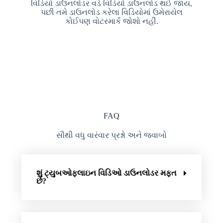
વિડિયો ડાઉનલોડર વડે વિડિયો ડાઉનલોડ થઈ જાય,
પછી તમે ડાઉનલોડ કરેલા વિડિયોમાં ઉમેરાયેલ
કોઈપણ વોટરમાર્ક જોશો નહીં.
FAQ
સૌથી વધુ વારંવાર પ્રશ્નો અને જવાબો
શું ટ્યુબઓફલાઇન વિડિઓ ડાઉનલોડર મફત
છે?