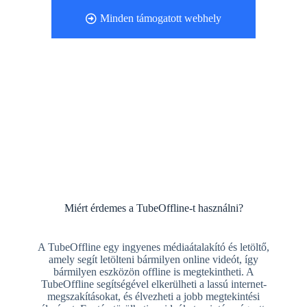
Minden támogatott webhely
Miért érdemes a TubeOffline-t használni?
A TubeOffline egy ingyenes médiaátalakító és letöltő,
amely segít letölteni bármilyen online videót, így
bármilyen eszközön offline is megtekintheti. A
TubeOffline segítségével elkerülheti a lassú internet-
megszakításokat, és élvezheti a jobb megtekintési