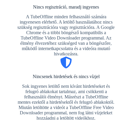
Nincs regisztráció, maradj ingyenes
A TubeOffline minden felhasználó számára
ingyenesen elérhető. A letöltő használatához nincs
szükség regisztrációra vagy regisztrációra. A Google
Chrome és a többi böngésző kompatibilis a
TubeOffline Video Downloader programmal. Az
élmény élvezetéhez szükséged van a böngészőre,
működő internetkapcsolatra és a videóra mutató
hivatkozásra.
Nincsenek hirdetések és nincs vízjel
Sok ingyenes letöltő nem kívánt hirdetéseket és
felugró ablakokat tartalmaz, ami csökkenti a
felhasználói élményt. Másrészt a TubeOffline
mentes ezektől a hirdetésektől és felugró ablakoktól.
Miután letöltötte a videót a TubeOffline Free Video
Downloader programmal, nem fog látni vízjeleket
hozzáadni a letöltött videókhoz.