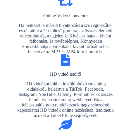
Online Video Converter
Ha beilleszti a másolt hivatkozást a szövegmezőbe,
és rákattint a "Letöltés" gombra, az összes elérhető
videóminőség megjelenik. Kiválaszthatja a kívánt
felbontást, és továbbléphet. Könnyedén
konvertálhatja a videókat a kívánt formátumba,
beleértve az MP3 és MP4 formátumot is.
HD videó letöltő
HD videókat tölthet le különböző streaming
oldalakról, beleértve a TikTok, Facebook,
Instagram, YouTube, Udemy, Pornhub és az összes
felnőtt videó streaming webhelyet. Ha a
felhasználók nem rendelkeznek nagy sebességű
kapcsolattal HD videók online nézéséhez, letölthetik
azokat a TubeOffline segítségével.