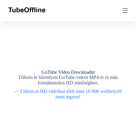
U
U
g
g
r
r
á
á
s
s
a
a
t
t
a
a
r
r
t
t
a
a
l
l
o
o
GoTube Video Downloader
m
m
Töltsön le bármilyen GoTube-videót MP4-re és más
r
r
formátumokra HD minőségben.
a
a
-> Töltsön le HD videókat több mint 10 000 webhelyről
most ingyen!