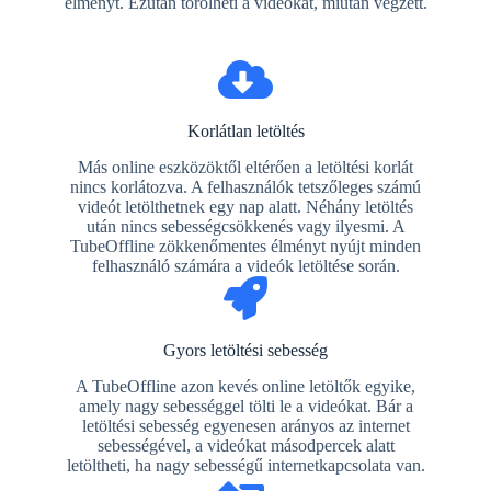
élményt. Ezután törölheti a videókat, miután végzett.
Korlátlan letöltés
Más online eszközöktől eltérően a letöltési korlát
nincs korlátozva. A felhasználók tetszőleges számú
videót letölthetnek egy nap alatt. Néhány letöltés
után nincs sebességcsökkenés vagy ilyesmi. A
TubeOffline zökkenőmentes élményt nyújt minden
felhasználó számára a videók letöltése során.
Gyors letöltési sebesség
A TubeOffline azon kevés online letöltők egyike,
amely nagy sebességgel tölti le a videókat. Bár a
letöltési sebesség egyenesen arányos az internet
sebességével, a videókat másodpercek alatt
letöltheti, ha nagy sebességű internetkapcsolata van.