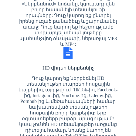
«Ներբեռնում» կոճակը, կցուցադրվեն
բոլոր հասանելի տեսանյութի
որակները: Դուք կարող եք ընտրել
իրենց ուզած բանաձեւը և շարունակել
առաջ: Դուք կարող եք հեշտությամբ
փոխարկել տեսանյութերը
պահանջվող ձևաչափի, ներառյալ MP3
և MP4:
HD վիդեո ներբեռնիչ
Դուք կարող եք ներբեռնել HD
տեսանյութեր տարբեր հոսքային
կայքերից, այդ թվում՝ TikTok-ից, Facebook-
ից, Instagram-ից, YouTube-ից, Udemy-ից,
Pornhub-ից և մեծահասակների համար
նախատեսված տեսանյութերի
հոսքային բոլոր կայքերից: Երբ
օգտատերերը բարձր արագությամբ
կապ չունեն HD տեսանյութեր առցանց
դիտելու համար, նրանք կարող են
ներբեռնել դրանք TubeOffline-ի միջոցով: