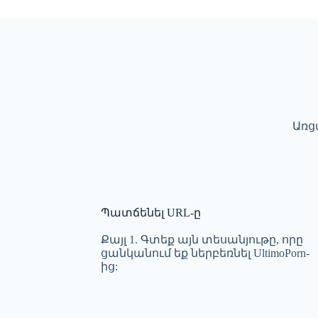
Առց
Պատճենել URL-ը
Քայլ 1. Գտեք այն տեսանյութը, որը
ցանկանում եք ներբեռնել UltimoPorn-
ից: