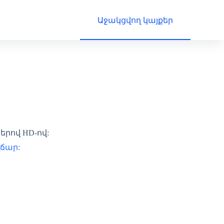
Աջակցվող կայքեր
երով HD-ով:
վճար: