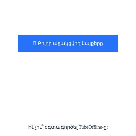
Բոլոր աջակցվող կայքերը
Ինչու՞ օգտագործել TubeOffline-ը: