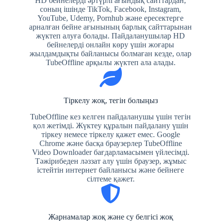
HD бейнелерді әртүрлі ағындық сайттардан,
соның ішінде TikTok, Facebook, Instagram,
YouTube, Udemy, Pornhub және ересектерге
арналған бейне ағынының барлық сайттарынан
жүктеп алуға болады. Пайдаланушылар HD
бейнелерді онлайн көру үшін жоғары
жылдамдықты байланысы болмаған кезде, олар
TubeOffline арқылы жүктеп ала алады.
Тіркелу жоқ, тегін болыңыз
TubeOffline кез келген пайдаланушы үшін тегін
қол жетімді. Жүктеу құралын пайдалану үшін
тіркеу немесе тіркелу қажет емес. Google
Chrome және басқа браузерлер TubeOffline
Video Downloader бағдарламасымен үйлесімді.
Тәжірибеден ләззат алу үшін браузер, жұмыс
істейтін интернет байланысы және бейнеге
сілтеме қажет.
Жарнамалар жоқ және су белгісі жоқ