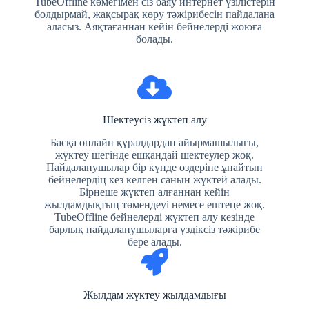
TubeOffline көмегімен сіз баяу интернет үзілістерін
болдырмай, жақсырақ көру тәжірибесін пайдалана
аласыз. Аяқтағаннан кейін бейнелерді жоюға
болады.
Шектеусіз жүктеп алу
Басқа онлайн құралдардан айырмашылығы,
жүктеу шегінде ешқандай шектеулер жоқ.
Пайдаланушылар бір күнде өздеріне ұнайтын
бейнелердің кез келген санын жүктей алады.
Бірнеше жүктеп алғаннан кейін
жылдамдықтың төмендеуі немесе ештеңе жоқ.
TubeOffline бейнелерді жүктеп алу кезінде
барлық пайдаланушыларға үздіксіз тәжірибе
бере алады.
Жылдам жүктеу жылдамдығы