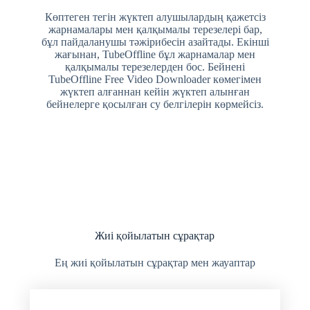
Көптеген тегін жүктеп алушылардың қажетсіз
жарнамалары мен қалқымалы терезелері бар,
бұл пайдаланушы тәжірибесін азайтады. Екінші
жағынан, TubeOffline бұл жарнамалар мен
қалқымалы терезелерден бос. Бейнені
TubeOffline Free Video Downloader көмегімен
жүктеп алғаннан кейін жүктеп алынған
бейнелерге қосылған су белгілерін көрмейсіз.
Жиі қойылатын сұрақтар
Ең жиі қойылатын сұрақтар мен жауаптар