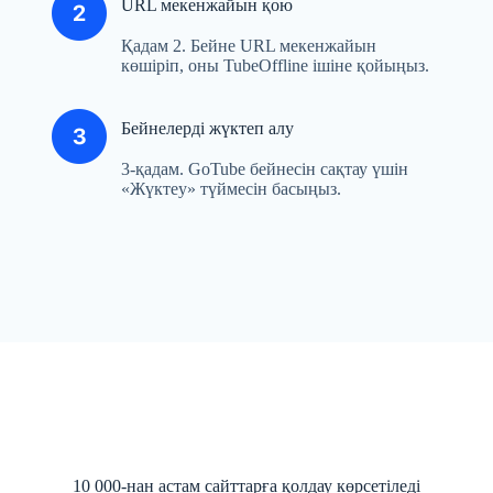
URL мекенжайын қою
Қадам 2. Бейне URL мекенжайын
көшіріп, оны TubeOffline ішіне қойыңыз.
Бейнелерді жүктеп алу
3-қадам. GoTube бейнесін сақтау үшін
«Жүктеу» түймесін басыңыз.
10 000-нан астам сайттарға қолдау көрсетіледі