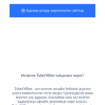
Барлық қолдау көрсетілетін сайттар
Неліктен TubeOffline пайдалану керек?
TubeOffline - кез келген онлайн бейнені жүктеп
алуға көмектесетін тегін медиа түрлендіргіш және
жүктеп алу құралы, осылайша оны кез келген
құрылғыда офлайн режимінде көре аласыз.