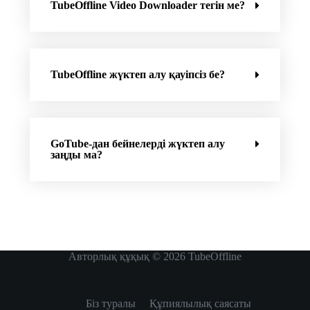
TubeOffline Video Downloader тегін ме?
TubeOffline жүктеп алу қауіпсіз бе?
GoTube-дан бейнелерді жүктеп алу
заңды ма?
Авторлық құқық © 2026
TubeOffline
Біз туралы
Құпиялылық саясаты