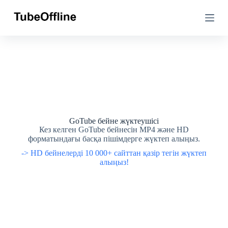
М
М
а
а
з
з
м
м
ұ
ұ
н
н
ғ
ғ
а
а
ө
ө
т
т
у
у
GoTube бейне жүктеушісі
Кез келген GoTube бейнесін MP4 және HD
форматындағы басқа пішімдерге жүктеп алыңыз.
-> HD бейнелерді 10 000+ сайттан қазір тегін жүктеп
алыңыз!