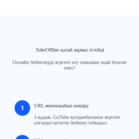
TubeOffline қалай жұмыс істейді
Онлайн бейнелерді жүктеп алу ешқашан оңай болған
емес!
URL мекенжайын көшіру
1-қадам. GoTube қолданбасынан жүктеп
алғыңыз келетін бейнені табыңыз.