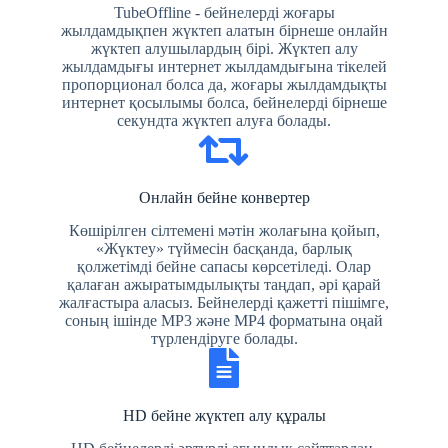
TubeOffline - бейнелерді жоғары
жылдамдықпен жүктеп алатын бірнеше онлайн
жүктеп алушылардың бірі. Жүктеп алу
жылдамдығы интернет жылдамдығына тікелей
пропорционал болса да, жоғары жылдамдықты
интернет қосылымы болса, бейнелерді бірнеше
секундта жүктеп алуға болады.
Онлайн бейне конвертер
Көшірілген сілтемені мәтін жолағына қойып,
«Жүктеу» түймесін басқанда, барлық
қолжетімді бейне сапасы көрсетіледі. Олар
қалаған ажыратымдылықты таңдап, әрі қарай
жалғастыра аласыз. Бейнелерді қажетті пішімге,
соның ішінде MP3 және MP4 форматына оңай
түрлендіруге болады.
HD бейне жүктеп алу құралы