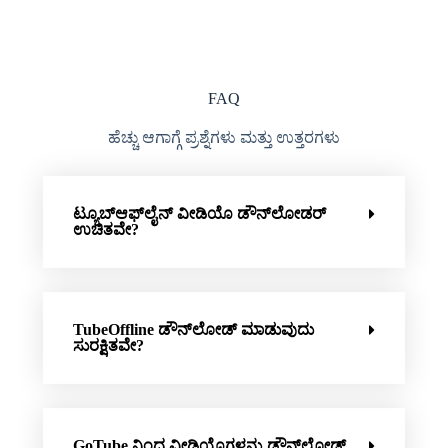
FAQ
ಹೆಚ್ಚು ಆಗಾಗ್ಗೆ ಪ್ರಶ್ನೆಗಳು ಮತ್ತು ಉತ್ತರಗಳು
ಟ್ಯೂಬ್‌ಆಫ್‌ಲೈನ್ ವೀಡಿಯೊ ಡೌನ್‌ಲೋಡರ್
ಉಚಿತವೇ?
TubeOffline ಡೌನ್‌ಲೋಡ್ ಮಾಡುವುದು
ಸುರಕ್ಷಿತವೇ?
GoTube ನಿಂದ ವೀಡಿಯೊಗಳನ್ನು ಡೌನ್‌ಲೋಡ್