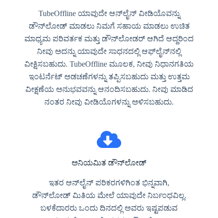
TubeOffline ಯಾವುದೇ ಆನ್‌ಲೈನ್ ವೀಡಿಯೊವನ್ನು
ಡೌನ್‌ಲೋಡ್ ಮಾಡಲು ನಿಮಗೆ ಸಹಾಯ ಮಾಡಲು ಉಚಿತ
ಮಾಧ್ಯಮ ಪರಿವರ್ತಕ ಮತ್ತು ಡೌನ್‌ಲೋಡರ್ ಆಗಿದೆ ಆದ್ದರಿಂದ
ನೀವು ಅದನ್ನು ಯಾವುದೇ ಸಾಧನದಲ್ಲಿ ಆಫ್‌ಲೈನ್‌ನಲ್ಲಿ
ವೀಕ್ಷಿಸಬಹುದು. TubeOffline ಮೂಲಕ, ನೀವು ನಿಧಾನಗತಿಯ
ಇಂಟರ್ನೆಟ್ ಅಡಚಣೆಗಳನ್ನು ತಪ್ಪಿಸಬಹುದು ಮತ್ತು ಉತ್ತಮ
ವೀಕ್ಷಣೆಯ ಅನುಭವವನ್ನು ಆನಂದಿಸಬಹುದು. ನೀವು ಮಾಡಿದ
ನಂತರ ನೀವು ವೀಡಿಯೊಗಳನ್ನು ಅಳಿಸಬಹುದು.
ಅನಿಯಮಿತ ಡೌನ್‌ಲೋಡ್
ಇತರ ಆನ್‌ಲೈನ್ ಪರಿಕರಗಳಿಗಿಂತ ಭಿನ್ನವಾಗಿ,
ಡೌನ್‌ಲೋಡ್ ಮಿತಿಯ ಮೇಲೆ ಯಾವುದೇ ನಿರ್ಬಂಧವಿಲ್ಲ.
ಬಳಕೆದಾರರು ಒಂದು ದಿನದಲ್ಲಿ ಅವರು ಇಷ್ಟಪಡುವ