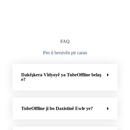
FAQ
Pirs û bersivên pir caran
Dakêşkera Vîdyoyê ya TubeOffline belaş
e?
TubeOffline ji bo Daxistinê Ewle ye?