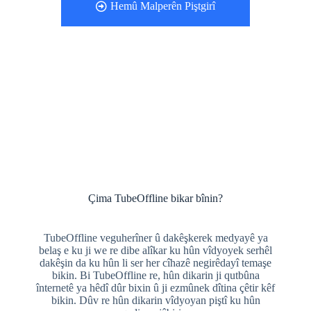
Hemû Malperên Piştgirî
Çima TubeOffline bikar bînin?
TubeOffline veguherîner û dakêşkerek medyayê ya
belaş e ku ji we re dibe alîkar ku hûn vîdyoyek serhêl
dakêşin da ku hûn li ser her cîhazê negirêdayî temaşe
bikin. Bi TubeOffline re, hûn dikarin ji qutbûna
înternetê ya hêdî dûr bixin û ji ezmûnek dîtina çêtir kêf
bikin. Dûv re hûn dikarin vîdyoyan piştî ku hûn