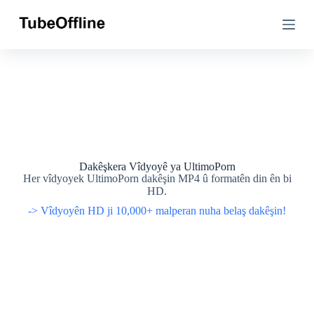
S
S
k
k
i
i
p
p
n
n
a
a
v
v
n
n
a
a
v
v
e
e
r
r
o
o
Dakêşkera Vîdyoyê ya UltimoPorn
k
k
Her vîdyoyek UltimoPorn dakêşin MP4 û formatên din ên bi
ê
ê
HD.
-> Vîdyoyên HD ji 10,000+ malperan nuha belaş dakêşin!