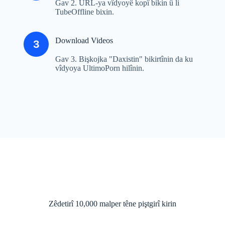
Gav 2. URL-ya vîdyoyê kopî bikin û li
TubeOffline bixin.
Download Videos
Gav 3. Bişkojka "Daxistin" bikirtînin da ku
vîdyoya UltimoPorn hilînin.
Zêdetirî 10,000 malper têne piştgirî kirin