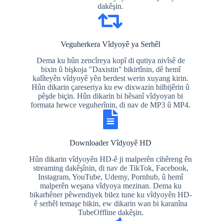
dakêşin.
Veguherkera Vîdyoyê ya Serhêl
Dema ku hûn zencîreya kopî di qutiya nivîsê de
bixin û bişkoja "Daxistin" bikirtînin, dê hemî
kalîteyên vîdyoyê yên berdest werin xuyang kirin.
Hûn dikarin çareseriya ku ew dixwazin hilbijêrin û
pêşde biçin. Hûn dikarin bi hêsanî vîdyoyan bi
formata hewce veguherînin, di nav de MP3 û MP4.
Downloader Vîdyoyê HD
Hûn dikarin vîdyoyên HD-ê ji malperên cihêreng ên
streaming dakêşînin, di nav de TikTok, Facebook,
Instagram, YouTube, Udemy, Pornhub, û hemî
malperên weşana vîdyoya mezinan. Dema ku
bikarhêner pêwendiyek bilez tune ku vîdyoyên HD-
ê serhêl temaşe bikin, ew dikarin wan bi karanîna
TubeOffline dakêşin.