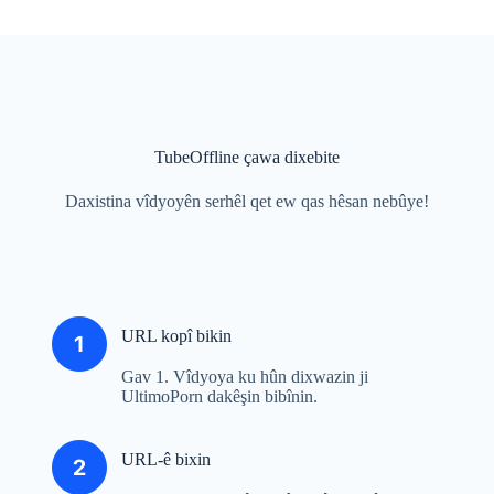
TubeOffline çawa dixebite
Daxistina vîdyoyên serhêl qet ew qas hêsan nebûye!
URL kopî bikin
Gav 1. Vîdyoya ku hûn dixwazin ji
UltimoPorn dakêşin bibînin.
URL-ê bixin