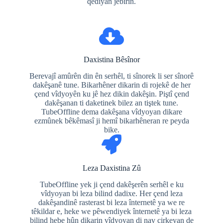
qediyan jêbirin.
Daxistina Bêsînor
Berevajî amûrên din ên serhêl, ti sînorek li ser sînorê
dakêşanê tune. Bikarhêner dikarin di rojekê de her
çend vîdyoyên ku jê hez dikin dakêşin. Piştî çend
dakêşanan ti daketinek bilez an tiştek tune.
TubeOffline dema dakêşana vîdyoyan dikare
ezmûnek bêkêmasî ji hemî bikarhêneran re peyda
bike.
Leza Daxistina Zû
TubeOffline yek ji çend dakêşerên serhêl e ku
vîdyoyan bi leza bilind dadixe. Her çend leza
dakêşandinê rasterast bi leza înternetê ya we re
têkildar e, heke we pêwendiyek înternetê ya bi leza
bilind hebe hûn dikarin vîdyoyan di nav çirkeyan de