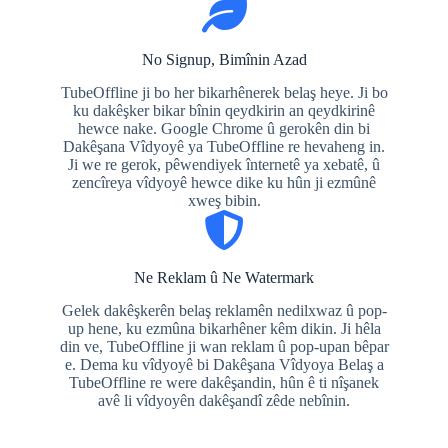
No Signup, Bimînin Azad
TubeOffline ji bo her bikarhênerek belaş heye. Ji bo
ku dakêşker bikar bînin qeydkirin an qeydkirinê
hewce nake. Google Chrome û gerokên din bi
Dakêşana Vîdyoyê ya TubeOffline re hevaheng in.
Ji we re gerok, pêwendiyek înternetê ya xebatê, û
zencîreya vîdyoyê hewce dike ku hûn ji ezmûnê
xweş bibin.
Ne Reklam û Ne Watermark
Gelek dakêşkerên belaş reklamên nedilxwaz û pop-
up hene, ku ezmûna bikarhêner kêm dikin. Ji hêla
din ve, TubeOffline ji wan reklam û pop-upan bêpar
e. Dema ku vîdyoyê bi Dakêşana Vîdyoya Belaş a
TubeOffline re were dakêşandin, hûn ê ti nîşanek
avê li vîdyoyên dakêşandî zêde nebînin.