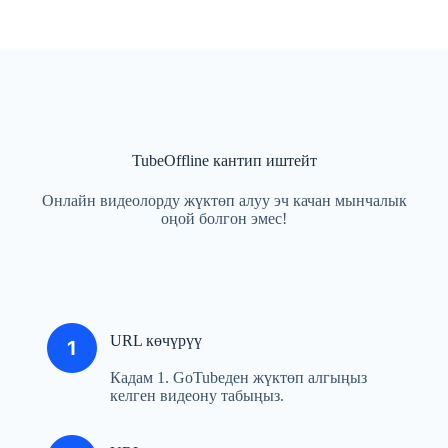
TubeOffline кантип иштейт
Онлайн видеолорду жүктөп алуу эч качан мынчалык
оңой болгон эмес!
URL көчүрүү
Кадам 1. GoTubeден жүктөп алгыңыз
келген видеону табыңыз.