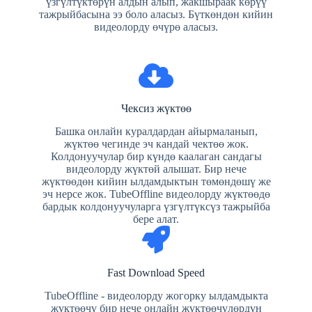
үзгүлтүктөрүн алдын алып, жакшыраак көрүү
тажрыйбасына ээ боло аласыз. Бүткөндөн кийин
видеолорду өчүрө аласыз.
Чексиз жүктөө
Башка онлайн куралдардан айырмаланып,
жүктөө чегинде эч кандай чектөө жок.
Колдонуучулар бир күндө каалаган сандагы
видеолорду жүктөй алышат. Бир нече
жүктөөдөн кийин ылдамдыктын төмөндөшү же
эч нерсе жок. TubeOffline видеолорду жүктөөдө
бардык колдонуучуларга үзгүлтүксүз тажрыйба
бере алат.
Fast Download Speed
TubeOffline - видеолорду жогорку ылдамдыкта
жүктөөчү бир нече онлайн жүктөөчүлөрдүн