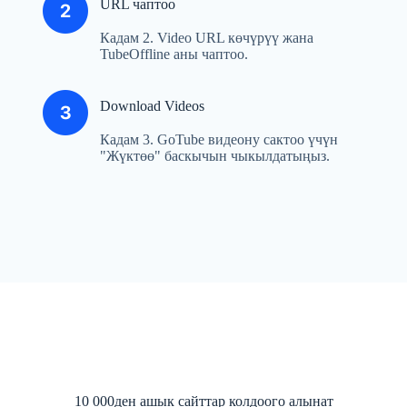
URL чаптоо
Кадам 2. Video URL көчүрүү жана
TubeOffline аны чаптоо.
Download Videos
Кадам 3. GoTube видеону сактоо үчүн
"Жүктөө" баскычын чыкылдатыңыз.
10 000ден ашык сайттар колдоого алынат