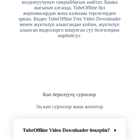
колдонуучунун тажрыйбасын азайтат. Башка
жагынан алганда, TubeOffline бул
жарнамалардан жана калкыма терезелерден
эркин. Видео TubeOffline Free Video Downloader
менен жүктөлүп алынгандан кийин, жүктөлүп
алынган видеолорго кошулган суу белгилерин
көрбөйсүз.
Көп берилүүчү суроолор
Эң көп суроолор жана жооптор
TubeOffline Video Downloader бекерби?