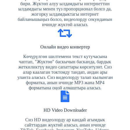
бири. Жүктөп алуу ылдамдыгы интернеттин
ылдамдыгы менен түз пропорционал болсо да,
жогорку ылдамдыктагы интернет
байланышыңыз болсо, видеолорду секунданын
ичинде жүктөй аласыз.
Онлайн видео конвертер
Көчүрүлгөн шилтемени текст кутучасына
чаптап, "Жүктөө" баскычын басканда, бардык
жеткиликтүү видео сапаттары көрсөтүлөт. Сиз
алар каалаган токтомду тандап, андан ары
уланта аласыз. Сиз видеолорду талап кылынган
форматка, анын ичинде MP3 жана MP4
форматына оңой алмаштыра аласыз.
HD Video Downloader
Сиз HD видеолорду ар кандай агымдык
сайттардан жүктөй аласыз, анын ичинде