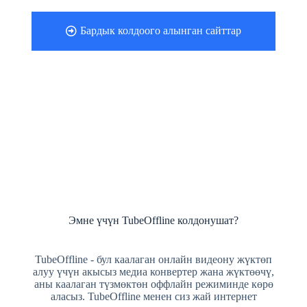
Бардык колдоого алынган сайттар
Эмне үчүн TubeOffline колдонушат?
TubeOffline - бул каалаган онлайн видеону жүктөп
алуу үчүн акысыз медиа конвертер жана жүктөөчү,
аны каалаган түзмөктөн оффлайн режиминде көрө
аласыз. TubeOffline менен сиз жай интернет