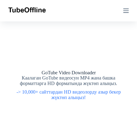
М
М
а
а
з
з
м
м
у
у
н
н
г
г
а
а
ө
ө
т
т
ү
ү
ү
ү
GoTube Video Downloader
Каалаган GoTube видеосун MP4 жана башка
форматтарга HD форматында жүктөп алыңыз.
-> 10,000+ сайттардан HD видеолорду азыр бекер
жүктөп алыңыз!