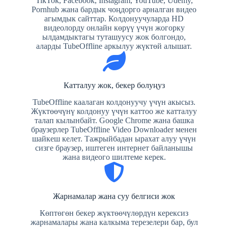
TikTok, Facebook, Instagram, YouTube, Udemy,
Pornhub жана бардык чоңдорго арналган видео
агымдык сайттар. Колдонуучуларда HD
видеолорду онлайн көрүү үчүн жогорку
ылдамдыктагы туташуусу жок болгондо,
аларды TubeOffline аркылуу жүктөй алышат.
Катталуу жок, бекер болуңуз
TubeOffline каалаган колдонуучу үчүн акысыз.
Жүктөөчүнү колдонуу үчүн каттоо же катталуу
талап кылынбайт. Google Chrome жана башка
браузерлер TubeOffline Video Downloader менен
шайкеш келет. Тажрыйбадан ырахат алуу үчүн
сизге браузер, иштеген интернет байланышы
жана видеого шилтеме керек.
Жарнамалар жана суу белгиси жок
Көптөгөн бекер жүктөөчүлөрдүн керексиз
жарнамалары жана калкыма терезелери бар, бул