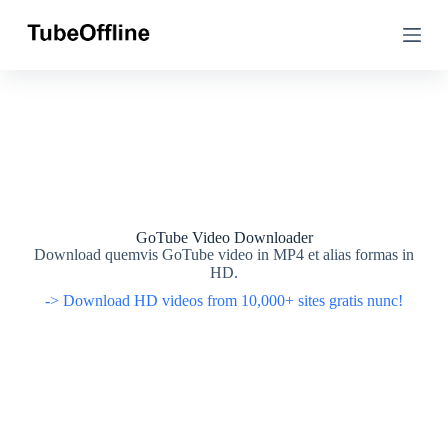
S
S
k
k
i
i
p
p
t
t
o
o
c
c
o
o
n
n
t
t
e
e
n
n
t
t
GoTube Video Downloader
Download quemvis GoTube video in MP4 et alias formas in
HD.
-> Download HD videos from 10,000+ sites gratis nunc!