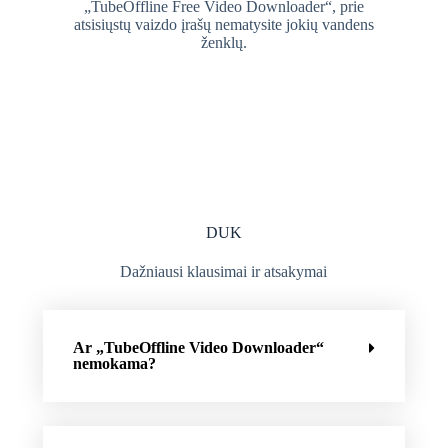
„TubeOffline Free Video Downloader“, prie
atsisiųstų vaizdo įrašų nematysite jokių vandens
ženklų.
DUK
Dažniausi klausimai ir atsakymai
Ar „TubeOffline Video Downloader“
nemokama?