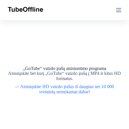
P
P
e
e
r
r
e
e
i
i
t
t
i
i
p
p
r
r
i
i
e
e
t
t
u
u
„GoTube“ vaizdo įrašų atsisiuntimo programa
r
r
Atsisiųskite bet kurį „GoTube“ vaizdo įrašą į MP4 ir kitus HD
i
i
formatus.
n
n
-> Atsisiųskite HD vaizdo įrašus iš daugiau nei 10 000
i
i
svetainių nemokamai dabar!
o
o