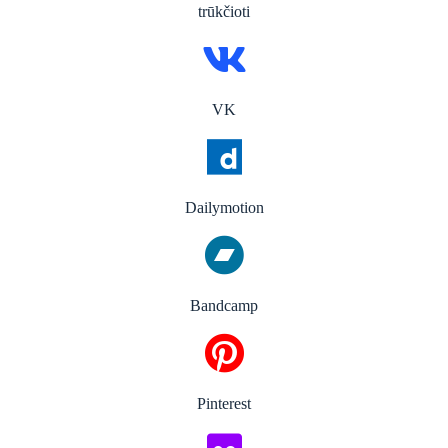
trūkčioti
VK
Dailymotion
Bandcamp
Pinterest