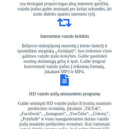
yra tiesiogiai proporcingas jūsų interneto greičiui,
vaizdo įrašus galite atsisiųsti per kelias sekundes, jei
turite didelės spartos interneto ryšį.
Internetinis vaizdo keitiklis
Įklijavus nukopijuotą nuorodą į teksto laukelį ir
spustelėjus mygtuką „Atsisiųsti“, bus rodomos visos
galimos vaizdo įrašo kokybės. Galite pasirinkti
norimą skiriamąją gebą ir tęsti. Galite lengvai
konvertuoti vaizdo įrašus į reikiamą formatą,
įskaitant MP3 ir MP4.
HD vaizdo įrašų atsisiuntimo programa
Galite atsisiųsti HD vaizdo įrašus iš įvairių srautinio
perdavimo svetainių, įskaitant „TikTok“,
„Facebook“, „Instagram“, „YouTube“, „Udemy“,
„Pornhub“ ir visas suaugusiesiems skirtas vaizdo
įrašų srautinio perdavimo svetaines. Kai vartotojai