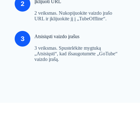
Įklijuoti URL
2 veiksmas. Nukopijuokite vaizdo įrašo
URL ir įklijuokite jį į „TubeOffline“.
Atsisiųsti vaizdo įrašus
3 veiksmas. Spustelėkite mygtuką
„Atsisiųsti“, kad išsaugotumėte „GoTube“
vaizdo įrašą.