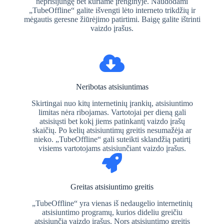
neprisijungę bet kuriame įrenginyje. Naudodami
„TubeOffline“ galite išvengti lėto interneto trikdžių ir
mėgautis geresne žiūrėjimo patirtimi. Baigę galite ištrinti
vaizdo įrašus.
Neribotas atsisiuntimas
Skirtingai nuo kitų internetinių įrankių, atsisiuntimo
limitas nėra ribojamas. Vartotojai per dieną gali
atsisiųsti bet kokį jiems patinkantį vaizdo įrašų
skaičių. Po kelių atsisiuntimų greitis nesumažėja ar
nieko. „TubeOffline“ gali suteikti sklandžią patirtį
visiems vartotojams atsisiunčiant vaizdo įrašus.
Greitas atsisiuntimo greitis
„TubeOffline“ yra vienas iš nedaugelio internetinių
atsisiuntimo programų, kurios dideliu greičiu
atsisiunčia vaizdo įrašus. Nors atsisiuntimo greitis