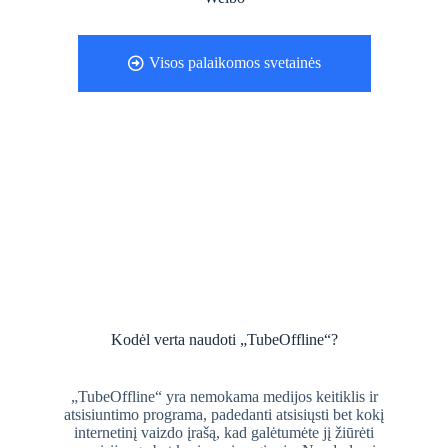
Visos palaikomos svetainės
Kodėl verta naudoti „TubeOffline“?
„TubeOffline“ yra nemokama medijos keitiklis ir
atsisiuntimo programa, padedanti atsisiųsti bet kokį
internetinį vaizdo įrašą, kad galėtumėte jį žiūrėti