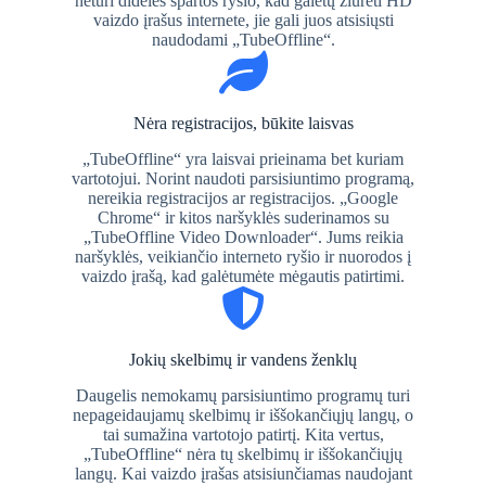
neturi didelės spartos ryšio, kad galėtų žiūrėti HD
vaizdo įrašus internete, jie gali juos atsisiųsti
naudodami „TubeOffline“.
Nėra registracijos, būkite laisvas
„TubeOffline“ yra laisvai prieinama bet kuriam
vartotojui. Norint naudoti parsisiuntimo programą,
nereikia registracijos ar registracijos. „Google
Chrome“ ir kitos naršyklės suderinamos su
„TubeOffline Video Downloader“. Jums reikia
naršyklės, veikiančio interneto ryšio ir nuorodos į
vaizdo įrašą, kad galėtumėte mėgautis patirtimi.
Jokių skelbimų ir vandens ženklų
Daugelis nemokamų parsisiuntimo programų turi
nepageidaujamų skelbimų ir iššokančiųjų langų, o
tai sumažina vartotojo patirtį. Kita vertus,
„TubeOffline“ nėra tų skelbimų ir iššokančiųjų
langų. Kai vaizdo įrašas atsisiunčiamas naudojant