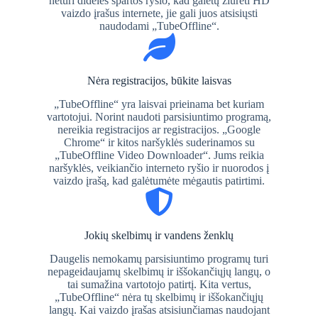
neturi didelės spartos ryšio, kad galėtų žiūrėti HD
vaizdo įrašus internete, jie gali juos atsisiųsti
naudodami „TubeOffline“.
Nėra registracijos, būkite laisvas
„TubeOffline“ yra laisvai prieinama bet kuriam
vartotojui. Norint naudoti parsisiuntimo programą,
nereikia registracijos ar registracijos. „Google
Chrome“ ir kitos naršyklės suderinamos su
„TubeOffline Video Downloader“. Jums reikia
naršyklės, veikiančio interneto ryšio ir nuorodos į
vaizdo įrašą, kad galėtumėte mėgautis patirtimi.
Jokių skelbimų ir vandens ženklų
Daugelis nemokamų parsisiuntimo programų turi
nepageidaujamų skelbimų ir iššokančiųjų langų, o
tai sumažina vartotojo patirtį. Kita vertus,
„TubeOffline“ nėra tų skelbimų ir iššokančiųjų
langų. Kai vaizdo įrašas atsisiunčiamas naudojant