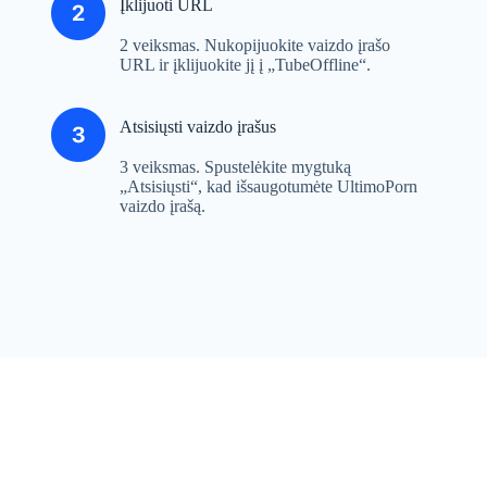
Įklijuoti URL
2 veiksmas. Nukopijuokite vaizdo įrašo
URL ir įklijuokite jį į „TubeOffline“.
Atsisiųsti vaizdo įrašus
3 veiksmas. Spustelėkite mygtuką
„Atsisiųsti“, kad išsaugotumėte UltimoPorn
vaizdo įrašą.