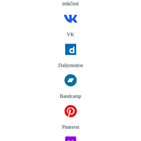
trūkčioti
VK
Dailymotion
Bandcamp
Pinterest