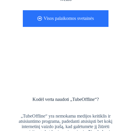
Visos palaikomos svetainės
Kodėl verta naudoti „TubeOffline“?
„TubeOffline“ yra nemokama medijos keitiklis ir
atsisiuntimo programa, padedanti atsisiųsti bet kokį
internetinį vaizdo įrašą, kad galėtumėte jį žiūrėti