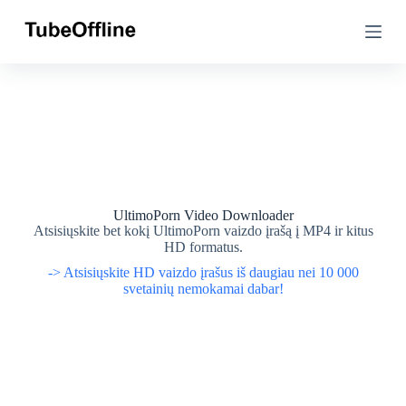
P
P
e
e
r
r
e
e
i
i
t
t
i
i
p
p
r
r
i
i
e
e
t
t
u
u
UltimoPorn Video Downloader
r
r
Atsisiųskite bet kokį UltimoPorn vaizdo įrašą į MP4 ir kitus
i
i
HD formatus.
n
n
-> Atsisiųskite HD vaizdo įrašus iš daugiau nei 10 000
i
i
svetainių nemokamai dabar!
o
o