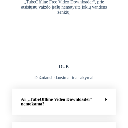
„TubeOffline Free Video Downloader“, prie
atsisiųstų vaizdo įrašų nematysite jokių vandens
ženklų.
DUK
Dažniausi klausimai ir atsakymai
Ar „TubeOffline Video Downloader“
nemokama?