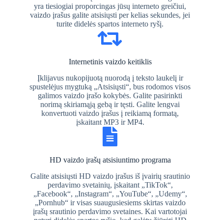
yra tiesiogiai proporcingas jūsų interneto greičiui,
vaizdo įrašus galite atsisiųsti per kelias sekundes, jei
turite didelės spartos interneto ryšį.
Internetinis vaizdo keitiklis
Įklijavus nukopijuotą nuorodą į teksto laukelį ir
spustelėjus mygtuką „Atsisiųsti“, bus rodomos visos
galimos vaizdo įrašo kokybės. Galite pasirinkti
norimą skiriamąją gebą ir tęsti. Galite lengvai
konvertuoti vaizdo įrašus į reikiamą formatą,
įskaitant MP3 ir MP4.
HD vaizdo įrašų atsisiuntimo programa
Galite atsisiųsti HD vaizdo įrašus iš įvairių srautinio
perdavimo svetainių, įskaitant „TikTok“,
„Facebook“, „Instagram“, „YouTube“, „Udemy“,
„Pornhub“ ir visas suaugusiesiems skirtas vaizdo
įrašų srautinio perdavimo svetaines. Kai vartotojai