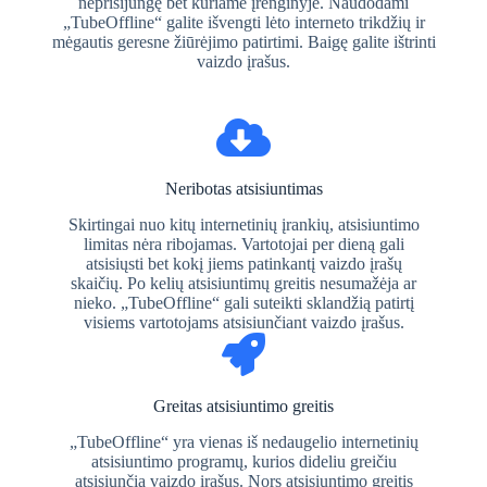
neprisijungę bet kuriame įrenginyje. Naudodami
„TubeOffline“ galite išvengti lėto interneto trikdžių ir
mėgautis geresne žiūrėjimo patirtimi. Baigę galite ištrinti
vaizdo įrašus.
Neribotas atsisiuntimas
Skirtingai nuo kitų internetinių įrankių, atsisiuntimo
limitas nėra ribojamas. Vartotojai per dieną gali
atsisiųsti bet kokį jiems patinkantį vaizdo įrašų
skaičių. Po kelių atsisiuntimų greitis nesumažėja ar
nieko. „TubeOffline“ gali suteikti sklandžią patirtį
visiems vartotojams atsisiunčiant vaizdo įrašus.
Greitas atsisiuntimo greitis
„TubeOffline“ yra vienas iš nedaugelio internetinių
atsisiuntimo programų, kurios dideliu greičiu
atsisiunčia vaizdo įrašus. Nors atsisiuntimo greitis