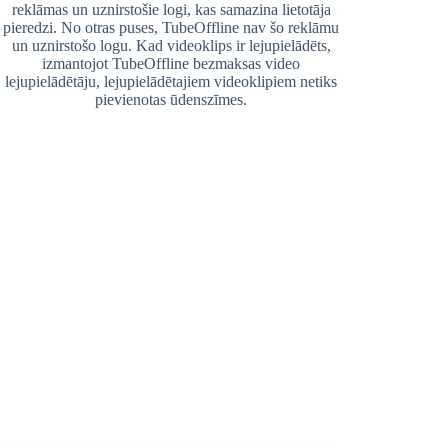
reklāmas un uznirstošie logi, kas samazina lietotāja
pieredzi. No otras puses, TubeOffline nav šo reklāmu
un uznirstošo logu. Kad videoklips ir lejupielādēts,
izmantojot TubeOffline bezmaksas video
lejupielādētāju, lejupielādētajiem videoklipiem netiks
pievienotas ūdenszīmes.