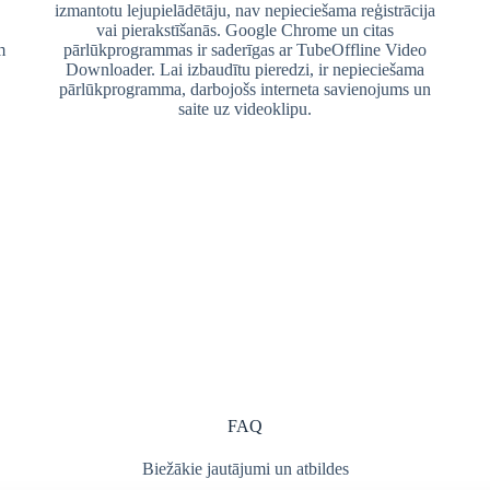
izmantotu lejupielādētāju, nav nepieciešama reģistrācija
vai pierakstīšanās. Google Chrome un citas
m
pārlūkprogrammas ir saderīgas ar TubeOffline Video
Downloader. Lai izbaudītu pieredzi, ir nepieciešama
pārlūkprogramma, darbojošs interneta savienojums un
saite uz videoklipu.
FAQ
Biežākie jautājumi un atbildes