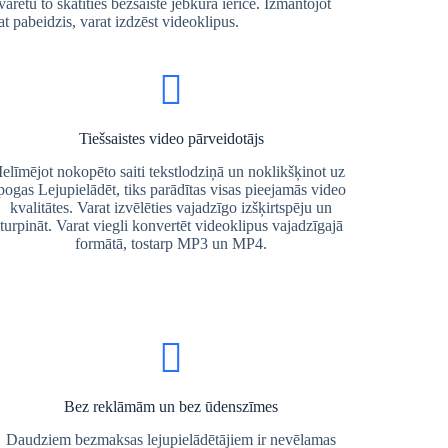
arētu to skatīties bezsaistē jebkurā ierīcē. Izmantojot
t pabeidzis, varat izdzēst videoklipus.
Tiešsaistes video pārveidotājs
Ielīmējot nokopēto saiti tekstlodziņā un noklikšķinot uz
pogas Lejupielādēt, tiks parādītas visas pieejamās video
kvalitātes. Varat izvēlēties vajadzīgo izšķirtspēju un
turpināt. Varat viegli konvertēt videoklipus vajadzīgajā
formātā, tostarp MP3 un MP4.
Bez reklāmām un bez ūdenszīmes
Daudziem bezmaksas lejupielādētājiem ir nevēlamas