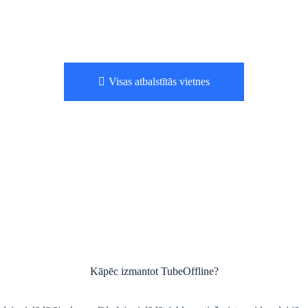
Visas atbalstītās vietnes
Kāpēc izmantot TubeOffline?