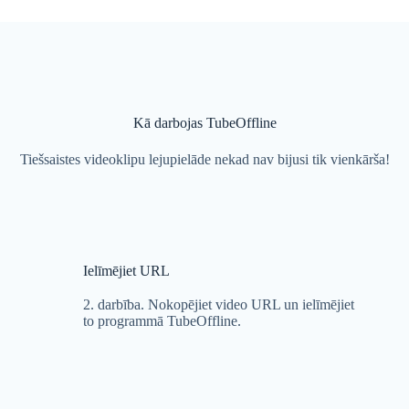
Kā darbojas TubeOffline
Tiešsaistes videoklipu lejupielāde nekad nav bijusi tik vienkārša!
Ielīmējiet URL
2. darbība. Nokopējiet video URL un ielīmējiet
to programmā TubeOffline.