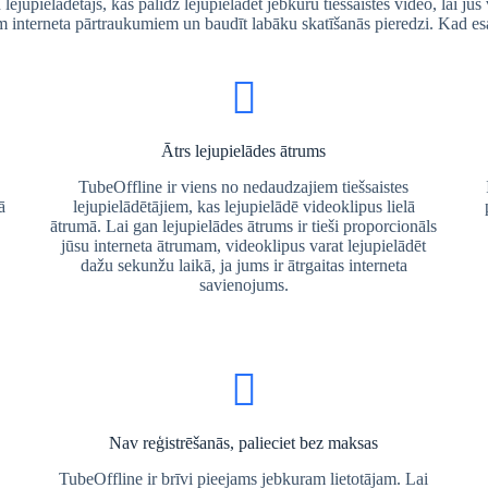
jupielādētājs, kas palīdz lejupielādēt jebkuru tiešsaistes video, lai jūs v
em interneta pārtraukumiem un baudīt labāku skatīšanās pieredzi. Kad esa
Ātrs lejupielādes ātrums
TubeOffline ir viens no nedaudzajiem tiešsaistes
ā
lejupielādētājiem, kas lejupielādē videoklipus lielā
ātrumā. Lai gan lejupielādes ātrums ir tieši proporcionāls
jūsu interneta ātrumam, videoklipus varat lejupielādēt
dažu sekunžu laikā, ja jums ir ātrgaitas interneta
savienojums.
Nav reģistrēšanās, palieciet bez maksas
s
TubeOffline ir brīvi pieejams jebkuram lietotājam. Lai