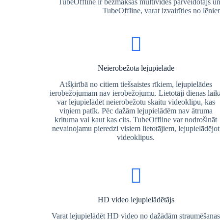
TubeOffline ir bezmaksas multivides pārveidotājs un le
TubeOffline, varat izvairīties no lēni
Neierobežota lejupielāde
Atšķirībā no citiem tiešsaistes rīkiem, lejupielādes
ierobežojumam nav ierobežojumu. Lietotāji dienas laik
var lejupielādēt neierobežotu skaitu videoklipu, kas
viņiem patīk. Pēc dažām lejupielādēm nav ātruma
krituma vai kaut kas cits. TubeOffline var nodrošināt
nevainojamu pieredzi visiem lietotājiem, lejupielādējot
videoklipus.
HD video lejupielādētājs
Varat lejupielādēt HD video no dažādām straumēšana