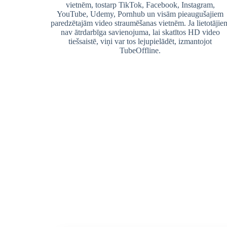
vietnēm, tostarp TikTok, Facebook, Instagram,
YouTube, Udemy, Pornhub un visām pieaugušajiem
paredzētajām video straumēšanas vietnēm. Ja lietotājie
nav ātrdarbīga savienojuma, lai skatītos HD video
tiešsaistē, viņi var tos lejupielādēt, izmantojot
TubeOffline.