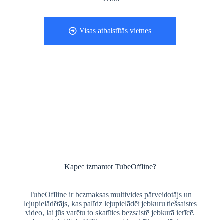
Visas atbalstītās vietnes
Kāpēc izmantot TubeOffline?
TubeOffline ir bezmaksas multivides pārveidotājs un
lejupielādētājs, kas palīdz lejupielādēt jebkuru tiešsaistes
video, lai jūs varētu to skatīties bezsaistē jebkurā ierīcē.