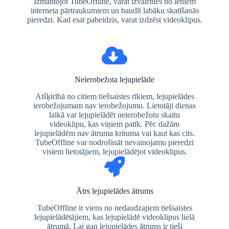
Izmantojot TubeOffline, varat izvairīties no lēniem
interneta pārtraukumiem un baudīt labāku skatīšanās
pieredzi. Kad esat pabeidzis, varat izdzēst videoklipus.
Neierobežota lejupielāde
Atšķirībā no citiem tiešsaistes rīkiem, lejupielādes
ierobežojumam nav ierobežojumu. Lietotāji dienas
laikā var lejupielādēt neierobežotu skaitu
videoklipu, kas viņiem patīk. Pēc dažām
lejupielādēm nav ātruma krituma vai kaut kas cits.
TubeOffline var nodrošināt nevainojamu pieredzi
visiem lietotājiem, lejupielādējot videoklipus.
Ātrs lejupielādes ātrums
TubeOffline ir viens no nedaudzajiem tiešsaistes
lejupielādētājiem, kas lejupielādē videoklipus lielā
ātrumā. Lai gan lejupielādes ātrums ir tieši