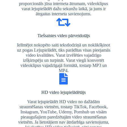
proporcionāls jūsu interneta ātrumam, videoklipus
varat lejupielādēt dažu sekunžu laikā, ja jums ir
ātrgaitas interneta savienojums.
Tiešsaistes video pārveidotājs
Ielīmējot nokopēto saiti tekstlodziņā un noklikšķinot
uz pogas Lejupielādēt, tiks parādītas visas pieejamās
video kvalitātes. Varat izvēlēties vajadzīgo
izšķirtspēju un turpināt. Varat viegli konvertēt
videoklipus vajadzīgajā formātā, tostarp MP3 un
MP4.
HD video lejupielādētājs
Varat lejupielādēt HD video no dažādām
straumēšanas vietnēm, tostarp TikTok, Facebook,
Instagram, YouTube, Udemy, Pornhub un visām
pieaugušajiem paredzētajām video straumēšanas
vietnēm. Ja lietotājiem nav ātrdarbīga savienojuma,