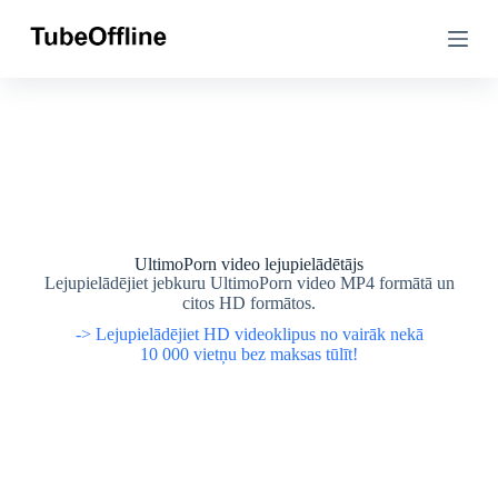
P
P
ā
ā
r
r
i
i
e
e
t
t
u
u
z
z
s
s
a
a
t
t
u
u
r
r
UltimoPorn video lejupielādētājs
u
u
Lejupielādējiet jebkuru UltimoPorn video MP4 formātā un
citos HD formātos.
-> Lejupielādējiet HD videoklipus no vairāk nekā
10 000 vietņu bez maksas tūlīt!