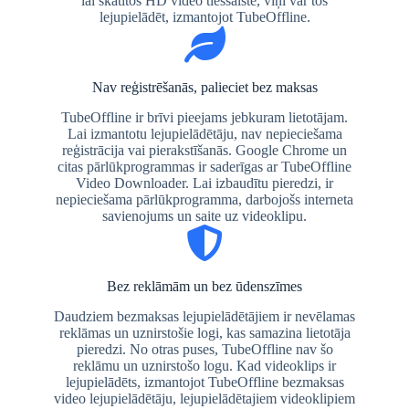
lai skatītos HD video tiešsaistē, viņi var tos
lejupielādēt, izmantojot TubeOffline.
Nav reģistrēšanās, palieciet bez maksas
TubeOffline ir brīvi pieejams jebkuram lietotājam.
Lai izmantotu lejupielādētāju, nav nepieciešama
reģistrācija vai pierakstīšanās. Google Chrome un
citas pārlūkprogrammas ir saderīgas ar TubeOffline
Video Downloader. Lai izbaudītu pieredzi, ir
nepieciešama pārlūkprogramma, darbojošs interneta
savienojums un saite uz videoklipu.
Bez reklāmām un bez ūdenszīmes
Daudziem bezmaksas lejupielādētājiem ir nevēlamas
reklāmas un uznirstošie logi, kas samazina lietotāja
pieredzi. No otras puses, TubeOffline nav šo
reklāmu un uznirstošo logu. Kad videoklips ir
lejupielādēts, izmantojot TubeOffline bezmaksas
video lejupielādētāju, lejupielādētajiem videoklipiem