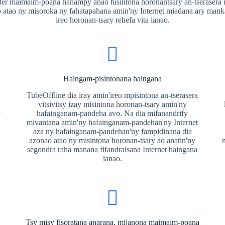
r maimaim-poana hanampy anao hisintona horonantsary an-tserasera m
o atao ny misoroka ny fahatapahana amin'ny Internet miadana ary mank
ireo horonan-tsary rehefa vita ianao.
Haingam-pisintonana haingana
TubeOffline dia iray amin'ireo mpisintona an-tserasera
vitsivitsy izay misintona horonan-tsary amin'ny
y
hafainganam-pandeha avo. Na dia mifanandrify
mivantana amin'ny hafainganam-pandehan'ny Internet
aza ny hafainganam-pandehan'ny fampidinana dia
azonao atao ny misintona horonan-tsary ao anatin'ny
segondra raha manana fifandraisana Internet haingana
ianao.
Tsy misy fisoratana anarana, mijanona maimaim-poana