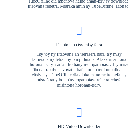
TubeOffline dia mpanova haino aman-jery sy downloade
fitaovana rehetra. Miaraka amin'ny TubeOffline, azona
Fisintonana tsy misy fetra
Tsy toy ny fitaovana an-tserasera hafa, tsy misy
famerana ny fetran'ny fampidinana. Afaka misintona
horonantsary isan'andro tiany ny mpampiasa. Tsy mis
fihenam-bidy na zavatra hafa aorian'ny fampidinana
vitsivitsy. TubeOffline dia afaka manome traikefa tsy
misy farany ho an'ny mpampiasa rehetra rehefa
misintona horonan-tsary.
HD Video Downloader