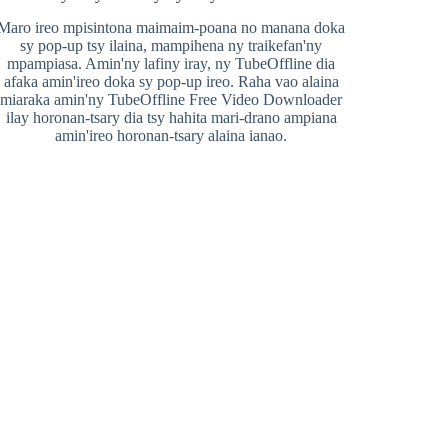
Maro ireo mpisintona maimaim-poana no manana doka
sy pop-up tsy ilaina, mampihena ny traikefan'ny
mpampiasa. Amin'ny lafiny iray, ny TubeOffline dia
afaka amin'ireo doka sy pop-up ireo. Raha vao alaina
miaraka amin'ny TubeOffline Free Video Downloader
ilay horonan-tsary dia tsy hahita mari-drano ampiana
amin'ireo horonan-tsary alaina ianao.