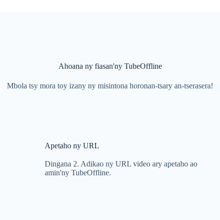
Ahoana ny fiasan'ny TubeOffline
Mbola tsy mora toy izany ny misintona horonan-tsary an-tserasera!
Apetaho ny URL
Dingana 2. Adikao ny URL video ary apetaho ao
amin'ny TubeOffline.