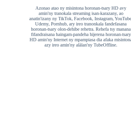
Azonao atao ny misintona horonan-tsary HD avy
amin'ny tranokala streaming isan-karazany, ao
anatin'izany ny TikTok, Facebook, Instagram, YouTube
Udemy, Pornhub, ary ireo tranonkala fandefasana
horonan-tsary olon-dehibe rehetra. Rehefa tsy manana
fifandraisana haingam-pandeha hijerena horonan-tsary
HD amin'ny Internet ny mpampiasa dia afaka misinton
azy ireo amin'ny alàlan'ny TubeOffline.