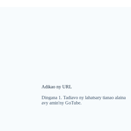
t
t
y
y
Adikao ny URL
Dingana 1. Tadiavo ny lahatsary tianao alaina
avy amin'ny GoTube.