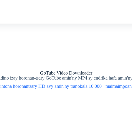
GoTube Video Downloader
dino izay horonan-tsary GoTube amin'ny MP4 sy endrika hafa amin'n
sintona horonantsary HD avy amin'ny tranokala 10,000+ maimaimpoana