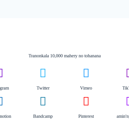
Tranonkala 10,000 mahery no tohanana
agram
Twitter
Vimeo
Ti
motion
Bandcamp
Pinterest
amin'n