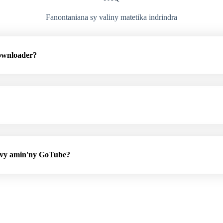
Fanontaniana sy valiny matetika indrindra
ownloader?
 avy amin'ny GoTube?