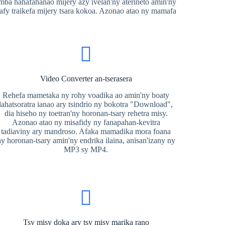
ba hahafahanao mijery azy ivelan'ny aterineto amin'ny
afy traikefa mijery tsara kokoa. Azonao atao ny mamafa
Video Converter an-tserasera
Rehefa mametaka ny rohy voadika ao amin'ny boaty
lahatsoratra ianao ary tsindrio ny bokotra "Download",
dia hiseho ny toetran'ny horonan-tsary rehetra misy.
Azonao atao ny misafidy ny fanapahan-kevitra
tadiaviny ary mandroso. Afaka mamadika mora foana
ny horonan-tsary amin'ny endrika ilaina, anisan'izany ny
MP3 sy MP4.
Tsy misy doka ary tsy misy marika rano