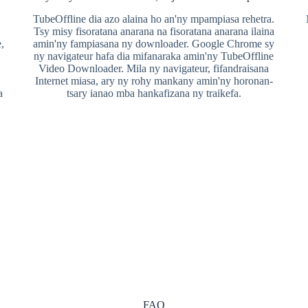
TubeOffline dia azo alaina ho an'ny mpampiasa rehetra.
Tsy misy fisoratana anarana na fisoratana anarana ilaina
,
amin'ny fampiasana ny downloader. Google Chrome sy
ny navigateur hafa dia mifanaraka amin'ny TubeOffline
Video Downloader. Mila ny navigateur, fifandraisana
Internet miasa, ary ny rohy mankany amin'ny horonan-
a
tsary ianao mba hankafizana ny traikefa.
FAQ