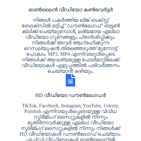
ഓൺലൈൻ വീഡിയോ കൺവെർട്ടർ
നിങ്ങൾ പകർത്തിയ ലിങ്ക് ടെക്സ്റ്റ്
ബോക്സിൽ ഒട്ടിച്ച് "ഡൗൺലോഡ്" ബട്ടൺ
ക്ലിക്ക് ചെയ്യുമ്പോൾ, ലഭ്യമായ എല്ലാ
വീഡിയോ ഗുണങ്ങളും പ്രദർശിപ്പിക്കും.
നിങ്ങൾക്ക് അവർ ആഗ്രഹിക്കുന്ന
റെസല്യൂഷൻ തിരഞ്ഞെടുത്ത് മുന്നോട്ട്
പോകാം. MP3, MP4 എന്നിവയുൾപ്പെടെ
നിങ്ങൾക്ക് ആവശ്യമുള്ള ഫോർമാറ്റിലേക്ക്
വീഡിയോകൾ എളുപ്പത്തിൽ പരിവർത്തനം
ചെയ്യാൻ കഴിയും.
HD വീഡിയോ ഡൗൺലോഡർ
TikTok, Facebook, Instagram, YouTube, Udemy,
Pornhub എന്നിവയുൾപ്പെടെയുള്ള വിവിധ
സ്ട്രീമിംഗ് സൈറ്റുകളിൽ നിന്നും
മുതിർന്നവർക്കുള്ള എല്ലാ വീഡിയോ
സ്ട്രീമിംഗ് സൈറ്റുകളിൽ നിന്നും നിങ്ങൾക്ക്
HD വീഡിയോകൾ ഡൗൺലോഡ് ചെയ്യാം.
എച്ച്‌ഡി വീഡിയോകൾ ഓൺലൈനിൽ