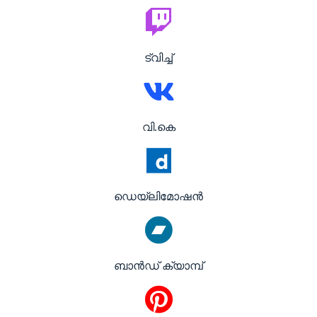
ട്വിച്ച്
വി.കെ
ഡെയ്‌ലിമോഷൻ
ബാൻഡ് ക്യാമ്പ്