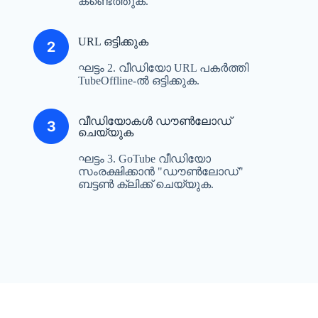
കണ്ടെത്തുക.
URL ഒട്ടിക്കുക
ഘട്ടം 2. വീഡിയോ URL പകർത്തി
TubeOffline-ൽ ഒട്ടിക്കുക.
വീഡിയോകൾ ഡൗൺലോഡ്
ചെയ്യുക
ഘട്ടം 3. GoTube വീഡിയോ
സംരക്ഷിക്കാൻ "ഡൗൺലോഡ്"
ബട്ടൺ ക്ലിക്ക് ചെയ്യുക.