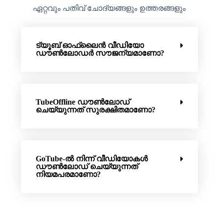
ഏറ്റവും പതിവ് ചോദ്യങ്ങളും ഉത്തരങ്ങളും
ട്യൂബ് ഓഫ്‌ലൈൻ വീഡിയോ
ഡൗൺലോഡർ സൗജന്യമാണോ?
TubeOffline ഡൗൺലോഡ്
ചെയ്യുന്നത് സുരക്ഷിതമാണോ?
GoTube-ൽ നിന്ന് വീഡിയോകൾ
ഡൗൺലോഡ് ചെയ്യുന്നത്
നിയമപരമാണോ?