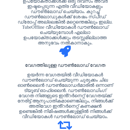
ഉപയോക്താക്കൾക്ക് ഒരു ദിവസം അവർ
ഇഷ്ടപ്പെടുന്ന എത്ര വീഡിയോകളും
ഡൗൺലോഡ് ചെയ്യാം. കുറച്ച്
ഡൗൺലോഡുകൾക്ക് ശേഷം സ്പീഡ്
ഡ്രോപ്പ് അല്ലെങ്കിൽ മറ്റെന്തെങ്കിലും ഇല്ല.
TubeOffline വീഡിയോകൾ ഡൗൺലോഡ്
ചെയ്യുമ്പോൾ എല്ലാ
ഉപയോക്താക്കൾക്കും തടസ്സമില്ലാത്ത
അനുഭവം നൽകാനാകും.
വേഗത്തിലുള്ള ഡൗൺലോഡ് വേഗത
ഉയർന്ന വേഗതയിൽ വീഡിയോകൾ
ഡൗൺലോഡ് ചെയ്യുന്ന ചുരുക്കം ചില
ഓൺലൈൻ ഡൗൺലോഡർമാരിൽ ഒന്നാണ്
ട്യൂബ് ഓഫ്‌ലൈൻ. ഡൗൺലോഡിംഗ്
വേഗത നിങ്ങളുടെ ഇൻ്റർനെറ്റ് വേഗതയ്ക്ക്
നേരിട്ട് ആനുപാതികമാണെങ്കിലും, നിങ്ങൾക്ക്
അതിവേഗ ഇൻ്റർനെറ്റ് കണക്ഷൻ
ഉണ്ടെങ്കിൽ നിമിഷങ്ങൾക്കുള്ളിൽ നിങ്ങൾക്ക്
വീഡിയോകൾ ഡൗൺലോഡ് ചെയ്യാം.