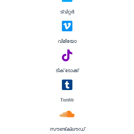
ട്വിറ്റർ
വിമിയോ
ടിക് ടോക്ക്
Tumblr
സൗണ്ട്ക്ലൗഡ്