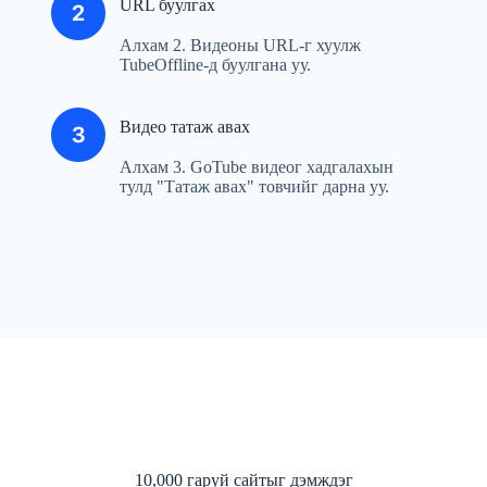
URL буулгах
Алхам 2. Видеоны URL-г хуулж
TubeOffline-д буулгана уу.
Видео татаж авах
Алхам 3. GoTube видеог хадгалахын
тулд "Татаж авах" товчийг дарна уу.
10,000 гаруй сайтыг дэмждэг