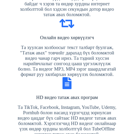
байдаг ч хэрэв та өндөр хурдны интернет
холболттой бол хэдхэн секундын дотор видео
татаж авах боломжтой.
Онлайн видео хөрвүүлэгч
Та хуулсан холбоосыг текст талбарт буулгаж,
"Татаж авах" товчийг дарахад бүх боломжтой
видео чанар гарч ирнэ. Та тэдний хүссэн
нарийвчлалыг сонгоод цааш үргэлжлүүлж
болно. Та видеог MP3, MP4 зэрэг шаардлагатай
формат руу хялбархан хөрвүүлэх боломжтой.
HD видео татаж авах програм
Та TikTok, Facebook, Instagram, YouTube, Udemy,
Pornhub болон насанд хүрэгчдэд зориулсан
видео цацдаг бүх сайтаас HD видеог татаж авах
боломжтой. Хэрэглэгчид HD видеог онлайнаар
үзэх өндөр хурдны холболтгүй бол TubeOffline