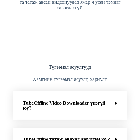
та татаж авсан видеонуудад ямар ч усан тэмдэг
харагдахгүй.
Түгээмэл асуултууд
Хамгийн түгээмэл асуулт, хариулт
TubeOffline Video Downloader үнэгүй
юу?
TubeOffline татаж авахад аюулгүй юу?