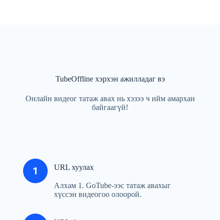
TubeOffline хэрхэн ажилладаг вэ
Онлайн видеог татаж авах нь хэзээ ч ийм амархан
байгаагүй!
URL хуулах
Алхам 1. GoTube-ээс татаж авахыг
хүссэн видеогоо олоорой.