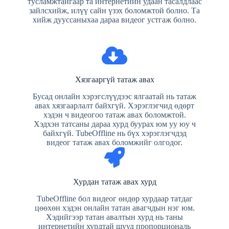
тусламжтайгаар та интернетийн удаан тасалдлаас
зайлсхийж, илүү сайн үзэх боломжтой болно. Та
хийж дууссаныхаа дараа видеог устгаж болно.
Хязгааргүй татаж авах
Бусад онлайн хэрэгслүүдээс ялгаатай нь татаж
авах хязгаарлалт байхгүй. Хэрэглэгчид өдөрт
хэдэн ч видеогоо татаж авах боломжтой.
Хэдхэн татсаны дараа хурд буурах юм уу юу ч
байхгүй. TubeOffline нь бүх хэрэглэгчдэд
видеог татаж авах боломжийг олгодог.
Хурдан татаж авах хурд
TubeOffline бол видеог өндөр хурдаар татдаг
цөөхөн хэдэн онлайн татан авагчдын нэг юм.
Хэдийгээр татан авалтын хурд нь таны
интернетийн хурдтай шууд пропорциональ