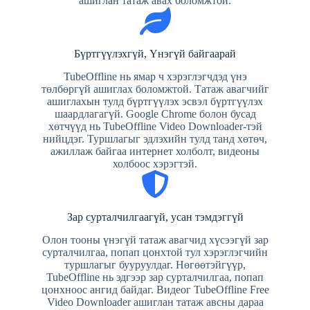
ашиглан татаж авах боломжтой.
Бүртгүүлэхгүй, Үнэгүй байгаарай
TubeOffline нь ямар ч хэрэглэгчдэд үнэ
төлбөргүй ашиглах боломжтой. Татаж авагчийг
ашиглахын тулд бүртгүүлэх эсвэл бүртгүүлэх
шаардлагагүй. Google Chrome болон бусад
хөтчүүд нь TubeOffline Video Downloader-тэй
нийцдэг. Туршлагыг эдлэхийн тулд танд хөтөч,
ажиллаж байгаа интернет холболт, видеоны
холбоос хэрэгтэй.
Зар сурталчилгаагүй, усан тэмдэггүй
Олон тооны үнэгүй татаж авагчид хүсээгүй зар
сурталчилгаа, попап цонхтой тул хэрэглэгчийн
туршлагыг бууруулдаг. Нөгөөтэйгүүр,
TubeOffline нь эдгээр зар сурталчилгаа, попап
цонхноос ангид байдаг. Видеог TubeOffline Free
Video Downloader ашиглан татаж авсны дараа