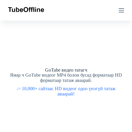
А
А
г
г
у
у
у
у
л
л
г
г
а
а
р
р
у
у
у
у
а
а
л
л
г
г
GoTube видео татагч
а
а
Ямар ч GoTube видеог MP4 болон бусад форматаар HD
с
с
форматаар татаж аваарай.
а
а
-> 10,000+ сайтаас HD видеог одоо үнэгүй татаж
х
х
аваарай!