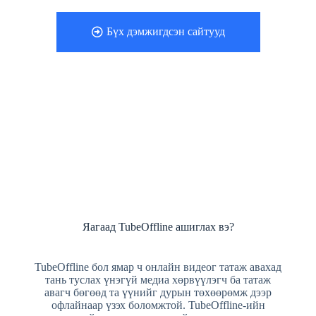
Бүх дэмжигдсэн сайтууд
Яагаад TubeOffline ашиглах вэ?
TubeOffline бол ямар ч онлайн видеог татаж авахад
тань туслах үнэгүй медиа хөрвүүлэгч ба татаж
авагч бөгөөд та үүнийг дурын төхөөрөмж дээр
офлайнаар үзэх боломжтой. TubeOffline-ийн