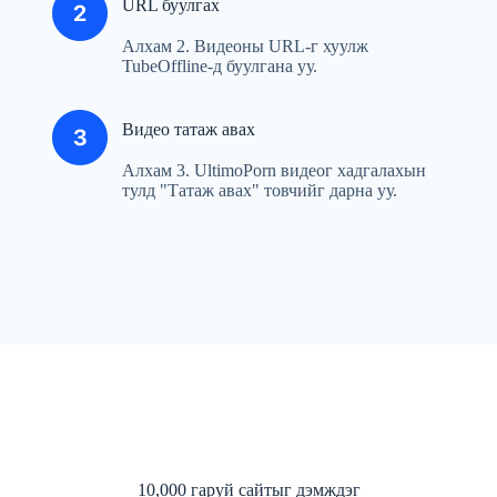
URL буулгах
Алхам 2. Видеоны URL-г хуулж
TubeOffline-д буулгана уу.
Видео татаж авах
Алхам 3. UltimoPorn видеог хадгалахын
тулд "Татаж авах" товчийг дарна уу.
10,000 гаруй сайтыг дэмждэг