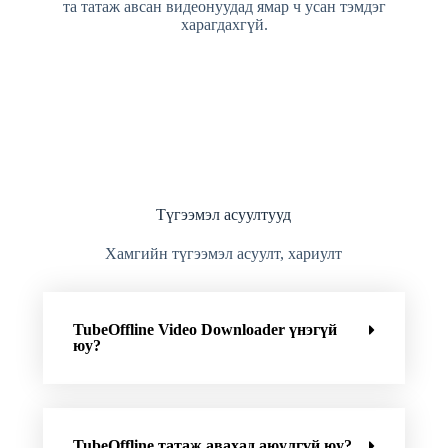
та татаж авсан видеонуудад ямар ч усан тэмдэг
харагдахгүй.
Түгээмэл асуултууд
Хамгийн түгээмэл асуулт, хариулт
TubeOffline Video Downloader үнэгүй
юу?
TubeOffline татаж авахад аюулгүй юу?