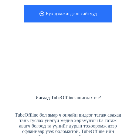
Бүх дэмжигдсэн сайтууд
Яагаад TubeOffline ашиглах вэ?
TubeOffline бол ямар ч онлайн видеог татаж авахад
тань туслах үнэгүй медиа хөрвүүлэгч ба татаж
авагч бөгөөд та үүнийг дурын төхөөрөмж дээр
офлайнаар үзэх боломжтой. TubeOffline-ийн