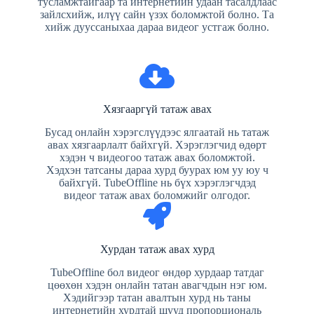
тусламжтайгаар та интернетийн удаан тасалдлаас
зайлсхийж, илүү сайн үзэх боломжтой болно. Та
хийж дууссаныхаа дараа видеог устгаж болно.
Хязгааргүй татаж авах
Бусад онлайн хэрэгслүүдээс ялгаатай нь татаж
авах хязгаарлалт байхгүй. Хэрэглэгчид өдөрт
хэдэн ч видеогоо татаж авах боломжтой.
Хэдхэн татсаны дараа хурд буурах юм уу юу ч
байхгүй. TubeOffline нь бүх хэрэглэгчдэд
видеог татаж авах боломжийг олгодог.
Хурдан татаж авах хурд
TubeOffline бол видеог өндөр хурдаар татдаг
цөөхөн хэдэн онлайн татан авагчдын нэг юм.
Хэдийгээр татан авалтын хурд нь таны
интернетийн хурдтай шууд пропорциональ