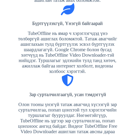
ашиглан татаж авах боломжтой.
Бүртгүүлэхгүй, Үнэгүй байгаарай
TubeOffline нь ямар ч хэрэглэгчдэд үнэ
төлбөргүй ашиглах боломжтой. Татаж авагчийг
ашиглахын тулд бүртгүүлэх эсвэл бүртгүүлэх
шаардлагагүй. Google Chrome болон бусад
хөтчүүд нь TubeOffline Video Downloader-тэй
нийцдэг. Туршлагыг эдлэхийн тулд танд хөтөч,
ажиллаж байгаа интернет холболт, видеоны
холбоос хэрэгтэй.
Зар сурталчилгаагүй, усан тэмдэггүй
Олон тооны үнэгүй татаж авагчид хүсээгүй зар
сурталчилгаа, попап цонхтой тул хэрэглэгчийн
туршлагыг бууруулдаг. Нөгөөтэйгүүр,
TubeOffline нь эдгээр зар сурталчилгаа, попап
цонхноос ангид байдаг. Видеог TubeOffline Free
Video Downloader ашиглан татаж авсны дараа