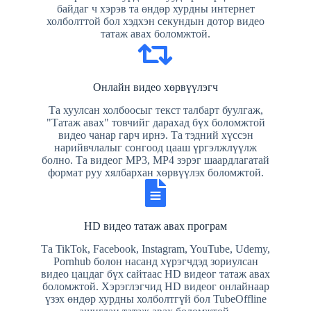
байдаг ч хэрэв та өндөр хурдны интернет
холболттой бол хэдхэн секундын дотор видео
татаж авах боломжтой.
Онлайн видео хөрвүүлэгч
Та хуулсан холбоосыг текст талбарт буулгаж,
"Татаж авах" товчийг дарахад бүх боломжтой
видео чанар гарч ирнэ. Та тэдний хүссэн
нарийвчлалыг сонгоод цааш үргэлжлүүлж
болно. Та видеог MP3, MP4 зэрэг шаардлагатай
формат руу хялбархан хөрвүүлэх боломжтой.
HD видео татаж авах програм
Та TikTok, Facebook, Instagram, YouTube, Udemy,
Pornhub болон насанд хүрэгчдэд зориулсан
видео цацдаг бүх сайтаас HD видеог татаж авах
боломжтой. Хэрэглэгчид HD видеог онлайнаар
үзэх өндөр хурдны холболтгүй бол TubeOffline