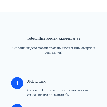
TubeOffline хэрхэн ажилладаг вэ
Онлайн видеог татаж авах нь хэзээ ч ийм амархан
байгаагүй!
URL хуулах
Алхам 1. UltimoPorn-оос татаж авахыг
хүссэн видеогоо олоорой.