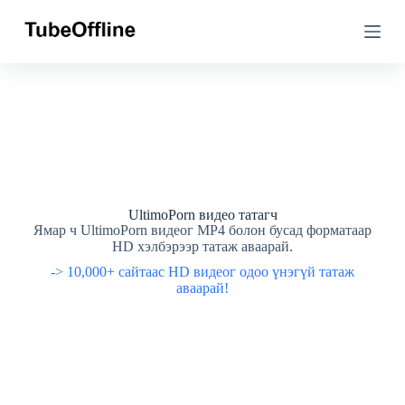
А
А
г
г
у
у
у
у
л
л
г
г
а
а
р
р
у
у
у
у
а
а
л
л
г
г
UltimoPorn видео татагч
а
а
Ямар ч UltimoPorn видеог MP4 болон бусад форматаар
с
с
HD хэлбэрээр татаж аваарай.
а
а
-> 10,000+ сайтаас HD видеог одоо үнэгүй татаж
х
х
аваарай!