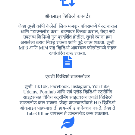
ऑनलाइन व्हिडिओ कनवर्टर
जेव्हा तुम्ही कॉपी केलेली लिंक मजकूर बॉक्समध्ये पेस्ट कराल
आणि "डाउनलोड करा" बटणावर क्लिक कराल, तेव्हा सर्व
उपलब्ध व्हिडिओ गुण प्रदर्शित होतील. तुम्ही त्यांना हवा
असलेला ठराव निवडू शकता आणि पुढे जाऊ शकता. तुम्ही
MP3 आणि MP4 सह व्हिडिओ आवश्यक फॉरमॅटमध्ये सहज
रूपांतरित करू शकता.
एचडी व्हिडिओ डाउनलोडर
तुम्ही TikTok, Facebook, Instagram, YouTube,
Udemy, Pornhub आणि सर्व प्रौढ व्हिडिओ स्ट्रीमिंग
साइट्ससह विविध स्ट्रीमिंग साइटवरून एचडी व्हिडिओ
डाउनलोड करू शकता. जेव्हा वापरकर्त्यांकडे HD व्हिडिओ
ऑनलाइन पाहण्यासाठी हाय-स्पीड कनेक्शन नसते, तेव्हा ते
TubeOffline वापरून ते डाउनलोड करू शकतात.