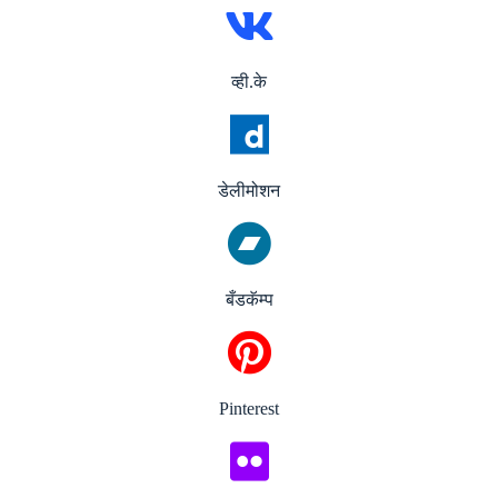
व्ही.के
डेलीमोशन
बँडकॅम्प
Pinterest