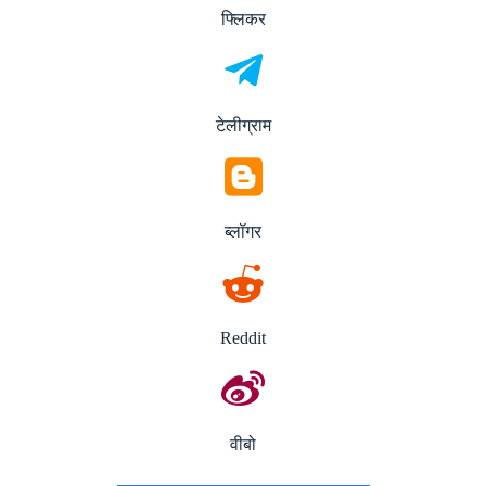
फ्लिकर
टेलीग्राम
ब्लॉगर
Reddit
वीबो