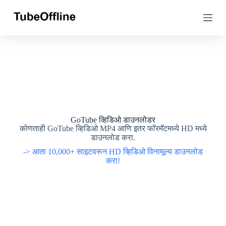
सा
सा
म
म
ग्री
ग्री
व
व
र
र
जा
जा
GoTube व्हिडिओ डाउनलोडर
कोणताही GoTube व्हिडिओ MP4 आणि इतर फॉरमॅटमध्ये HD मध्ये
डाउनलोड करा.
-> आता 10,000+ साइटवरून HD व्हिडिओ विनामूल्य डाउनलोड
करा!