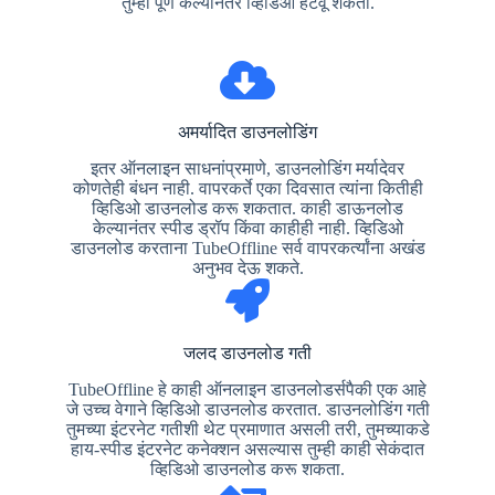
तुम्ही पूर्ण केल्यानंतर व्हिडिओ हटवू शकता.
अमर्यादित डाउनलोडिंग
इतर ऑनलाइन साधनांप्रमाणे, डाउनलोडिंग मर्यादेवर
कोणतेही बंधन नाही. वापरकर्ते एका दिवसात त्यांना कितीही
व्हिडिओ डाउनलोड करू शकतात. काही डाऊनलोड
केल्यानंतर स्पीड ड्रॉप किंवा काहीही नाही. व्हिडिओ
डाउनलोड करताना TubeOffline सर्व वापरकर्त्यांना अखंड
अनुभव देऊ शकते.
जलद डाउनलोड गती
TubeOffline हे काही ऑनलाइन डाउनलोडर्सपैकी एक आहे
जे उच्च वेगाने व्हिडिओ डाउनलोड करतात. डाउनलोडिंग गती
तुमच्या इंटरनेट गतीशी थेट प्रमाणात असली तरी, तुमच्याकडे
हाय-स्पीड इंटरनेट कनेक्शन असल्यास तुम्ही काही सेकंदात
व्हिडिओ डाउनलोड करू शकता.