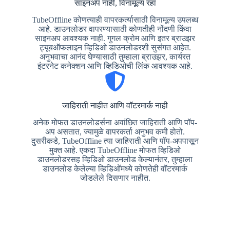
साइनअप नाही, विनामूल्य रहा
TubeOffline कोणत्याही वापरकर्त्यासाठी विनामूल्य उपलब्ध
आहे. डाउनलोडर वापरण्यासाठी कोणतीही नोंदणी किंवा
साइनअप आवश्यक नाही. गुगल क्रोम आणि इतर ब्राउझर
ट्यूबऑफलाइन व्हिडिओ डाउनलोडरशी सुसंगत आहेत.
अनुभवाचा आनंद घेण्यासाठी तुम्हाला ब्राउझर, कार्यरत
इंटरनेट कनेक्शन आणि व्हिडिओची लिंक आवश्यक आहे.
जाहिराती नाहीत आणि वॉटरमार्क नाही
अनेक मोफत डाउनलोडर्सना अवांछित जाहिराती आणि पॉप-
अप असतात, ज्यामुळे वापरकर्ता अनुभव कमी होतो.
दुसरीकडे, TubeOffline त्या जाहिराती आणि पॉप-अपपासून
मुक्त आहे. एकदा TubeOffline मोफत व्हिडिओ
डाउनलोडरसह व्हिडिओ डाउनलोड केल्यानंतर, तुम्हाला
डाउनलोड केलेल्या व्हिडिओंमध्ये कोणतेही वॉटरमार्क
जोडलेले दिसणार नाहीत.