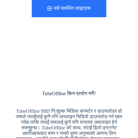
सबै समर्थित साइटहरू
TubeOffline किन प्रयोग गर्ने?
TubeOffline एउटा नि:शुल्क मिडिया कन्भर्टर र डाउनलोडर हो
जसले तपाईंलाई कुनै पनि अनलाइन भिडियो डाउनलोड गर्न मद्दत
गर्दछ ताकि तपाईं यसलाई कुनै पनि यन्त्रमा अफलाइन हेर्न
सक्नुहुन्छ। TubeOffline को साथ, तपाईं ढिलो इन्टरनेट
अवरोधहरूबाट बच्न र राम्रो दृश्य अनुभवको आनन्द लिन