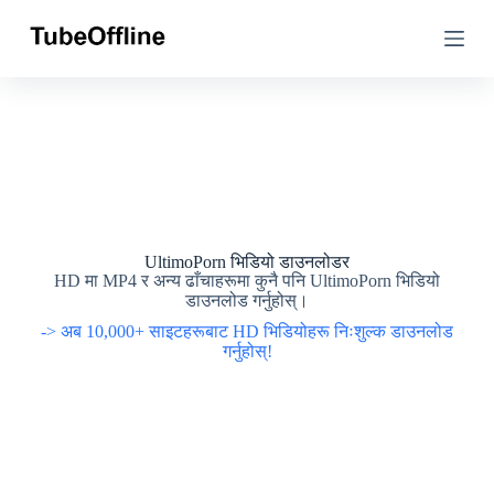
सा
सा
म
म
ग्री
ग्री
मा
मा
जा
जा
नु
नु
हो
हो
स्
स्
UltimoPorn भिडियो डाउनलोडर
HD मा MP4 र अन्य ढाँचाहरूमा कुनै पनि UltimoPorn भिडियो
डाउनलोड गर्नुहोस्।
-> अब 10,000+ साइटहरूबाट HD भिडियोहरू निःशुल्क डाउनलोड
गर्नुहोस्!