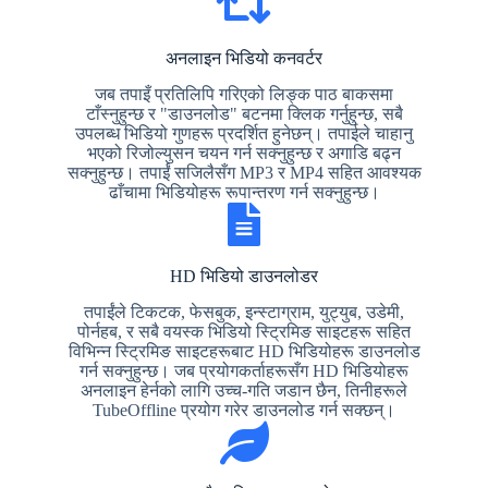
अनलाइन भिडियो कनवर्टर
जब तपाइँ प्रतिलिपि गरिएको लिङ्क पाठ बाकसमा
टाँस्नुहुन्छ र "डाउनलोड" बटनमा क्लिक गर्नुहुन्छ, सबै
उपलब्ध भिडियो गुणहरू प्रदर्शित हुनेछन्। तपाईले चाहानु
भएको रिजोल्युसन चयन गर्न सक्नुहुन्छ र अगाडि बढ्न
सक्नुहुन्छ। तपाईं सजिलैसँग MP3 र MP4 सहित आवश्यक
ढाँचामा भिडियोहरू रूपान्तरण गर्न सक्नुहुन्छ।
HD भिडियो डाउनलोडर
तपाईंले टिकटक, फेसबुक, इन्स्टाग्राम, युट्युब, उडेमी,
पोर्नहब, र सबै वयस्क भिडियो स्ट्रिमिङ साइटहरू सहित
विभिन्न स्ट्रिमिङ साइटहरूबाट HD भिडियोहरू डाउनलोड
गर्न सक्नुहुन्छ। जब प्रयोगकर्ताहरूसँग HD भिडियोहरू
अनलाइन हेर्नको लागि उच्च-गति जडान छैन, तिनीहरूले
TubeOffline प्रयोग गरेर डाउनलोड गर्न सक्छन्।