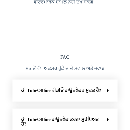
ਵਾਟਰਮਾਰਕ ਸ਼ਾਮਲ ਨਹੀਂ ਦੇਖ ਸਕੋਗੇ।
FAQ
ਸਭ ਤੋਂ ਵੱਧ ਅਕਸਰ ਪੁੱਛੇ ਜਾਂਦੇ ਸਵਾਲ ਅਤੇ ਜਵਾਬ
ਕੀ TubeOffline ਵੀਡੀਓ ਡਾਊਨਲੋਡਰ ਮੁਫ਼ਤ ਹੈ?
ਕੀ TubeOffline ਡਾਊਨਲੋਡ ਕਰਨਾ ਸੁਰੱਖਿਅਤ
ਹੈ?