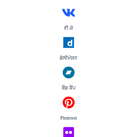
ਵੀ.ਕੇ
ਡੇਲੀਮੋਸ਼ਨ
ਬੈਂਡ ਕੈਂਪ
Pinterest