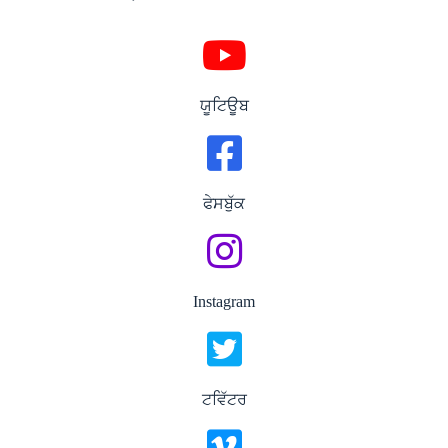
ਯੂਟਿਊਬ
ਫੇਸਬੁੱਕ
Instagram
ਟਵਿੱਟਰ