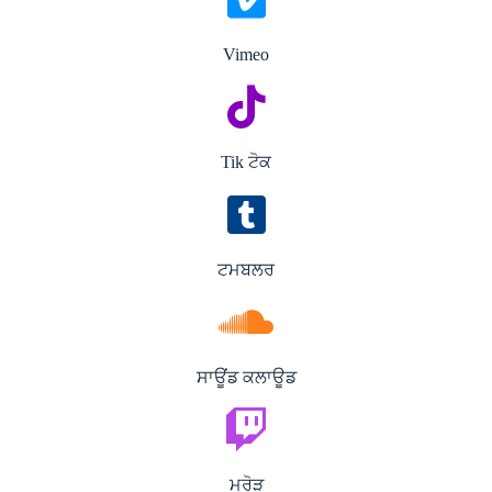
Vimeo
Tik ਟੋਕ
ਟਮਬਲਰ
ਸਾਊਂਡ ਕਲਾਊਡ
ਮਰੋੜ