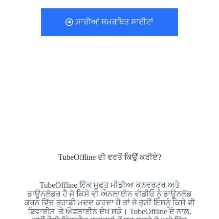
ਸਾਰੀਆਂ ਸਮਰਥਿਤ ਸਾਈਟਾਂ
TubeOffline ਦੀ ਵਰਤੋਂ ਕਿਉਂ ਕਰੀਏ?
TubeOffline ਇੱਕ ਮੁਫਤ ਮੀਡੀਆ ਕਨਵਰਟਰ ਅਤੇ
ਡਾਊਨਲੋਡਰ ਹੈ ਜੋ ਕਿਸੇ ਵੀ ਔਨਲਾਈਨ ਵੀਡੀਓ ਨੂੰ ਡਾਊਨਲੋਡ
ਕਰਨ ਵਿੱਚ ਤੁਹਾਡੀ ਮਦਦ ਕਰਦਾ ਹੈ ਤਾਂ ਜੋ ਤੁਸੀਂ ਇਸਨੂੰ ਕਿਸੇ ਵੀ
ਡਿਵਾਈਸ 'ਤੇ ਔਫਲਾਈਨ ਦੇਖ ਸਕੋ। TubeOffline ਦੇ ਨਾਲ,