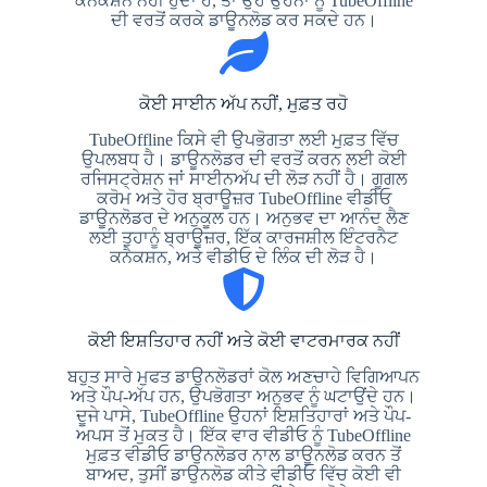
ਕਨੈਕਸ਼ਨ ਨਹੀਂ ਹੁੰਦਾ ਹੈ, ਤਾਂ ਉਹ ਉਹਨਾਂ ਨੂੰ TubeOffline
ਦੀ ਵਰਤੋਂ ਕਰਕੇ ਡਾਊਨਲੋਡ ਕਰ ਸਕਦੇ ਹਨ।
ਕੋਈ ਸਾਈਨ ਅੱਪ ਨਹੀਂ, ਮੁਫ਼ਤ ਰਹੋ
TubeOffline ਕਿਸੇ ਵੀ ਉਪਭੋਗਤਾ ਲਈ ਮੁਫ਼ਤ ਵਿੱਚ
ਉਪਲਬਧ ਹੈ। ਡਾਊਨਲੋਡਰ ਦੀ ਵਰਤੋਂ ਕਰਨ ਲਈ ਕੋਈ
ਰਜਿਸਟ੍ਰੇਸ਼ਨ ਜਾਂ ਸਾਈਨਅੱਪ ਦੀ ਲੋੜ ਨਹੀਂ ਹੈ। ਗੂਗਲ
ਕਰੋਮ ਅਤੇ ਹੋਰ ਬ੍ਰਾਊਜ਼ਰ TubeOffline ਵੀਡੀਓ
ਡਾਊਨਲੋਡਰ ਦੇ ਅਨੁਕੂਲ ਹਨ। ਅਨੁਭਵ ਦਾ ਆਨੰਦ ਲੈਣ
ਲਈ ਤੁਹਾਨੂੰ ਬ੍ਰਾਊਜ਼ਰ, ਇੱਕ ਕਾਰਜਸ਼ੀਲ ਇੰਟਰਨੈਟ
ਕਨੈਕਸ਼ਨ, ਅਤੇ ਵੀਡੀਓ ਦੇ ਲਿੰਕ ਦੀ ਲੋੜ ਹੈ।
ਕੋਈ ਇਸ਼ਤਿਹਾਰ ਨਹੀਂ ਅਤੇ ਕੋਈ ਵਾਟਰਮਾਰਕ ਨਹੀਂ
ਬਹੁਤ ਸਾਰੇ ਮੁਫਤ ਡਾਉਨਲੋਡਰਾਂ ਕੋਲ ਅਣਚਾਹੇ ਵਿਗਿਆਪਨ
ਅਤੇ ਪੌਪ-ਅੱਪ ਹਨ, ਉਪਭੋਗਤਾ ਅਨੁਭਵ ਨੂੰ ਘਟਾਉਂਦੇ ਹਨ।
ਦੂਜੇ ਪਾਸੇ, TubeOffline ਉਹਨਾਂ ਇਸ਼ਤਿਹਾਰਾਂ ਅਤੇ ਪੌਪ-
ਅਪਸ ਤੋਂ ਮੁਕਤ ਹੈ। ਇੱਕ ਵਾਰ ਵੀਡੀਓ ਨੂੰ TubeOffline
ਮੁਫ਼ਤ ਵੀਡੀਓ ਡਾਉਨਲੋਡਰ ਨਾਲ ਡਾਊਨਲੋਡ ਕਰਨ ਤੋਂ
ਬਾਅਦ, ਤੁਸੀਂ ਡਾਉਨਲੋਡ ਕੀਤੇ ਵੀਡੀਓ ਵਿੱਚ ਕੋਈ ਵੀ