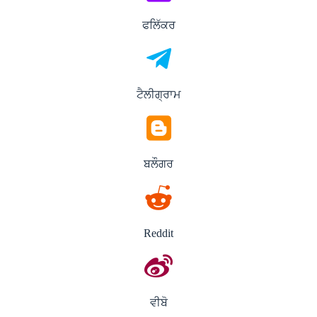
ਫਲਿੱਕਰ
ਟੈਲੀਗ੍ਰਾਮ
ਬਲੌਗਰ
Reddit
ਵੀਬੋ