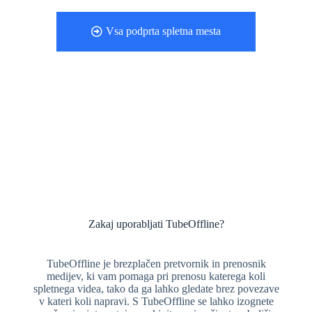
Vsa podprta spletna mesta
Zakaj uporabljati TubeOffline?
TubeOffline je brezplačen pretvornik in prenosnik
medijev, ki vam pomaga pri prenosu katerega koli
spletnega videa, tako da ga lahko gledate brez povezave
v kateri koli napravi. S TubeOffline se lahko izognete