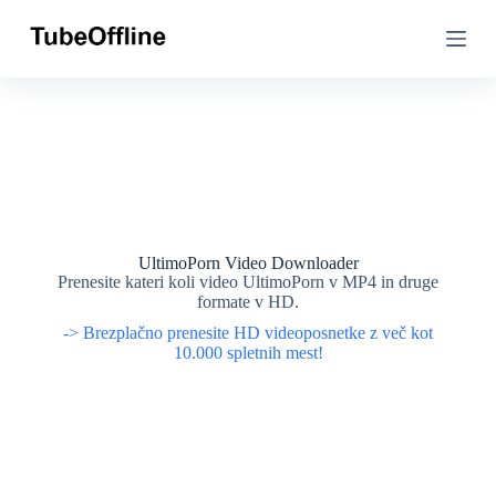
P
P
r
r
e
e
s
s
k
k
o
o
č
č
i
i
n
n
a
a
v
v
s
s
e
e
UltimoPorn Video Downloader
b
b
Prenesite kateri koli video UltimoPorn v MP4 in druge
i
i
formate v HD.
n
n
-> Brezplačno prenesite HD videoposnetke z več kot
o
o
10.000 spletnih mest!