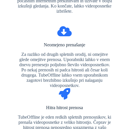
počasnim internetnim prekinitvam in uživate v boljši
izkušnji gledanja. Ko končate, lahko videoposnetke
izbrišete.
Neomejeno prenašanje
Za razliko od drugih spletnih orodij, ni omejitve
glede omejitve prenosa. Uporabniki lahko v enem
dnevu prenesejo poljubno število videoposnetkov.
Po nekaj prenosih ni padca hitrosti ali česar koli
drugega. TubeOffline lahko vsem uporabnikom
zagotovi brezhibno izkušnjo pri nalaganju
videoposnetkov.
Hitra hitrost prenosa
TubeOffline je eden redkih spletnih prenosnikov, ki
prenaša videoposnetke z veliko hitrostjo. Čeprav je
hitrost prenosa neposredno sorazmerna z vašo