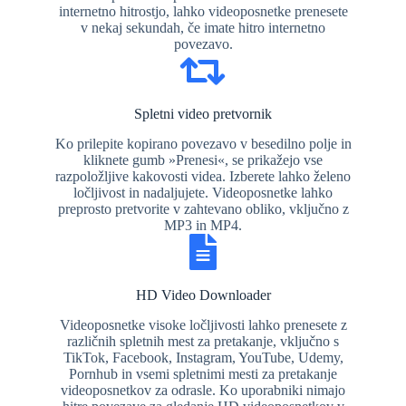
internetno hitrostjo, lahko videoposnetke prenesete
v nekaj sekundah, če imate hitro internetno
povezavo.
Spletni video pretvornik
Ko prilepite kopirano povezavo v besedilno polje in
kliknete gumb »Prenesi«, se prikažejo vse
razpoložljive kakovosti videa. Izberete lahko želeno
ločljivost in nadaljujete. Videoposnetke lahko
preprosto pretvorite v zahtevano obliko, vključno z
MP3 in MP4.
HD Video Downloader
Videoposnetke visoke ločljivosti lahko prenesete z
različnih spletnih mest za pretakanje, vključno s
TikTok, Facebook, Instagram, YouTube, Udemy,
Pornhub in vsemi spletnimi mesti za pretakanje
videoposnetkov za odrasle. Ko uporabniki nimajo