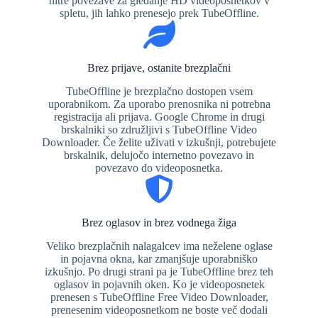
hitre povezave za gledanje HD videoposnetkov v
spletu, jih lahko prenesejo prek TubeOffline.
Brez prijave, ostanite brezplačni
TubeOffline je brezplačno dostopen vsem
uporabnikom. Za uporabo prenosnika ni potrebna
registracija ali prijava. Google Chrome in drugi
brskalniki so združljivi s TubeOffline Video
Downloader. Če želite uživati ​​v izkušnji, potrebujete
brskalnik, delujočo internetno povezavo in
povezavo do videoposnetka.
Brez oglasov in brez vodnega žiga
Veliko brezplačnih nalagalcev ima neželene oglase
in pojavna okna, kar zmanjšuje uporabniško
izkušnjo. Po drugi strani pa je TubeOffline brez teh
oglasov in pojavnih oken. Ko je videoposnetek
prenesen s TubeOffline Free Video Downloader,
prenesenim videoposnetkom ne boste več dodali