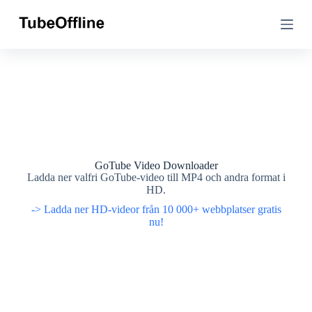
H
H
o
o
p
p
p
p
a
a
t
t
i
i
l
l
l
l
i
i
n
n
n
n
e
e
GoTube Video Downloader
h
h
Ladda ner valfri GoTube-video till MP4 och andra format i
å
å
HD.
l
l
-> Ladda ner HD-videor från 10 000+ webbplatser gratis
l
l
nu!
e
e
t
t