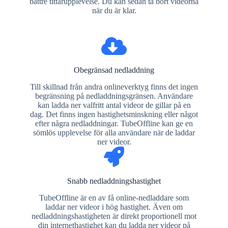
bättre tittarupplevelse. Du kan sedan ta bort videorna
när du är klar.
Obegränsad nedladdning
Till skillnad från andra onlineverktyg finns det ingen
begränsning på nedladdningsgränsen. Användare
kan ladda ner valfritt antal videor de gillar på en
dag. Det finns ingen hastighetsminskning eller något
efter några nedladdningar. TubeOffline kan ge en
sömlös upplevelse för alla användare när de laddar
ner videor.
Snabb nedladdningshastighet
TubeOffline är en av få online-nedladdare som
laddar ner videor i hög hastighet. Även om
nedladdningshastigheten är direkt proportionell mot
din internethastighet kan du ladda ner videor på