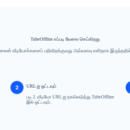
TubeOffline எப்படி வேலை செய்கிறது
ைன் வீடியோக்களைப் பதிவிறக்குவது அவ்வளவு எளிதாக இருந்ததி
URL ஐ ஒட்டவும்
படி 2. வீடியோ URL ஐ நகலெடுத்து TubeOffline
இல் ஒட்டவும்.