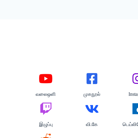
வலைஒளி
முகநூல்
Inst
இழுப்பு
வி.கே
டெய்ல