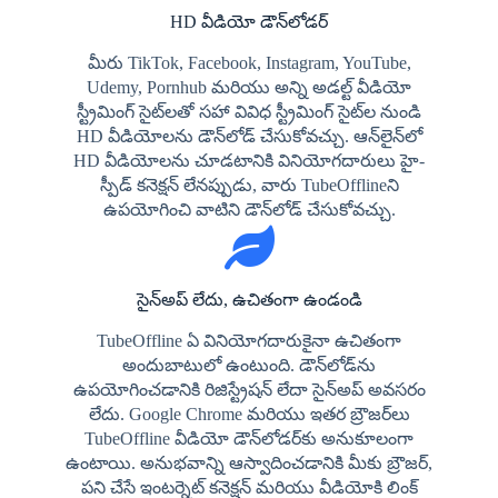
HD వీడియో డౌన్‌లోడర్
మీరు TikTok, Facebook, Instagram, YouTube,
Udemy, Pornhub మరియు అన్ని అడల్ట్ వీడియో
స్ట్రీమింగ్ సైట్‌లతో సహా వివిధ స్ట్రీమింగ్ సైట్‌ల నుండి
HD వీడియోలను డౌన్‌లోడ్ చేసుకోవచ్చు. ఆన్‌లైన్‌లో
HD వీడియోలను చూడటానికి వినియోగదారులు హై-
స్పీడ్ కనెక్షన్ లేనప్పుడు, వారు TubeOfflineని
ఉపయోగించి వాటిని డౌన్‌లోడ్ చేసుకోవచ్చు.
సైన్అప్ లేదు, ఉచితంగా ఉండండి
TubeOffline ఏ వినియోగదారుకైనా ఉచితంగా
అందుబాటులో ఉంటుంది. డౌన్‌లోడ్‌ను
ఉపయోగించడానికి రిజిస్ట్రేషన్ లేదా సైన్అప్ అవసరం
లేదు. Google Chrome మరియు ఇతర బ్రౌజర్‌లు
TubeOffline వీడియో డౌన్‌లోడర్‌కు అనుకూలంగా
ఉంటాయి. అనుభవాన్ని ఆస్వాదించడానికి మీకు బ్రౌజర్,
పని చేసే ఇంటర్నెట్ కనెక్షన్ మరియు వీడియోకి లింక్