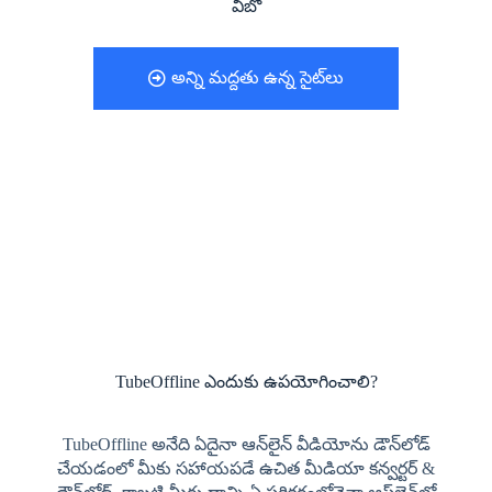
వీబో
అన్ని మద్దతు ఉన్న సైట్‌లు
TubeOffline ఎందుకు ఉపయోగించాలి?
TubeOffline అనేది ఏదైనా ఆన్‌లైన్ వీడియోను డౌన్‌లోడ్
చేయడంలో మీకు సహాయపడే ఉచిత మీడియా కన్వర్టర్ &