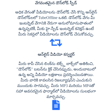
వేగవంతమైన డౌన్‌లోడ్ స్పీడ్
అధిక వేగంతో వీడియోలను డౌన్‌లోడ్ చేసే కొన్ని ఆన్‌లైన్
డౌన్‌లోడ్‌లలో TubeOffline ఒకటి. డౌన్‌లోడ్ వేగం మీ
ఇంటర్నెట్ వేగానికి నేరుగా అనులోమానుపాతంలో
ఉన్నప్పటికీ, మీకు హై-స్పీడ్ ఇంటర్నెట్ కనెక్షన్ ఉంటే
మీరు సెకన్లలో వీడియోలను డౌన్‌లోడ్ చేసుకోవచ్చు.
ఆన్‌లైన్ వీడియో కన్వర్టర్
మీరు కాపీ చేసిన లింక్‌ను టెక్స్ట్ బాక్స్‌లో అతికించి,
"డౌన్‌లోడ్" బటన్‌ను క్లిక్ చేసినప్పుడు, అందుబాటులో
ఉన్న అన్ని వీడియో లక్షణాలు ప్రదర్శించబడతాయి.
మీరు వారికి కావలసిన రిజల్యూషన్‌ని ఎంచుకుని
ముందుకు సాగవచ్చు. మీరు MP3 మరియు MP4తో
సహా అవసరమైన ఫార్మాట్‌లో వీడియోలను సులభంగా
మార్చవచ్చు.