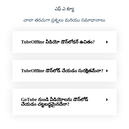
ఎఫ్ ఎ క్యూ
చాలా తరచుగా ప్రశ్నలు మరియు సమాధానాలు
TubeOffline వీడియో డౌన్‌లోడర్ ఉచితం?
TubeOffline డౌన్‌లోడ్ చేయడం సురక్షితమేనా?
GoTube నుండి వీడియోలను డౌన్‌లోడ్
చేయడం చట్టబద్ధమైనదేనా?