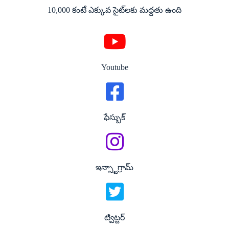
10,000 కంటే ఎక్కువ సైట్‌లకు మద్దతు ఉంది
Youtube
ఫేస్బుక్
ఇన్స్టాగ్రామ్
ట్విట్టర్