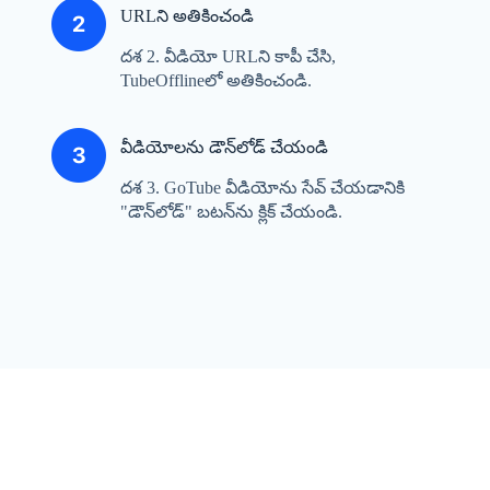
URLని అతికించండి
దశ 2. వీడియో URLని కాపీ చేసి,
TubeOfflineలో అతికించండి.
వీడియోలను డౌన్‌లోడ్ చేయండి
దశ 3. GoTube వీడియోను సేవ్ చేయడానికి
"డౌన్‌లోడ్" బటన్‌ను క్లిక్ చేయండి.