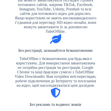
Ви можете завантажувати HD-відео з різних
потокових сайтів, зокрема TikTok, Facebook,
Instagram, YouTube, Udemy, Pornhub та всіх
сайтів для потокового відео для дорослих.
Якщо користувачі не мають високошвидкісного
з’єднання для перегляду HD-відео онлайн, вони
можуть завантажити їх за допомогою
TubeOffline.
Без реєстрації, залишайтеся безкоштовними
TubeOffline є безкоштовним для будь-якого
користувача. Для використання завантажувача
не потрібна реєстрація чи реєстрація. Google
Chrome та інші браузери сумісні з TubeOffline
Video Downloader. Вам потрібен веб-переглядач,
робоче підключення до Інтернету та посилання
на відео, щоб насолоджуватися цим досвідом.
Без реклами та водяних знаків