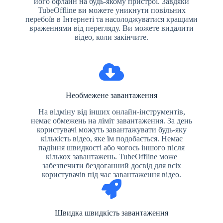
його офлайн на будь-якому пристрої. Завдяки
TubeOffline ви можете уникнути повільних
перебоїв в Інтернеті та насолоджуватися кращими
враженнями від перегляду. Ви можете видалити
відео, коли закінчите.
Необмежене завантаження
На відміну від інших онлайн-інструментів,
немає обмежень на ліміт завантаження. За день
користувачі можуть завантажувати будь-яку
кількість відео, яке їм подобається. Немає
падіння швидкості або чогось іншого після
кількох завантажень. TubeOffline може
забезпечити бездоганний досвід для всіх
користувачів під час завантаження відео.
Швидка швидкість завантаження