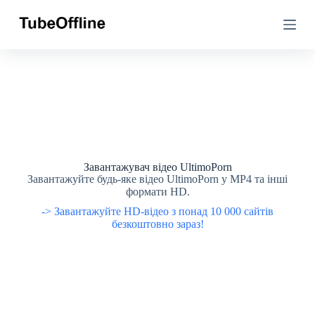
П
П
е
е
р
р
е
е
й
й
т
т
и
и
д
д
о
о
в
в
м
м
і
і
с
с
Завантажувач відео UltimoPorn
т
т
Завантажуйте будь-яке відео UltimoPorn у MP4 та інші
у
у
формати HD.
-> Завантажуйте HD-відео з понад 10 000 сайтів
безкоштовно зараз!