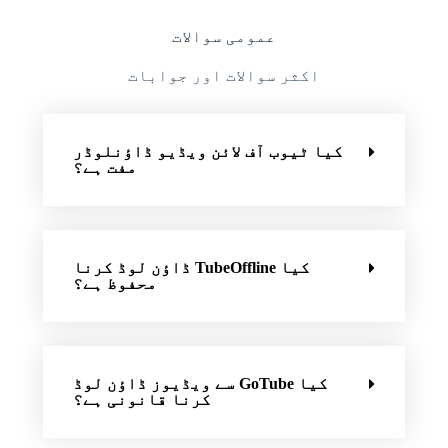
عمومی سوالات
اکثر سوالات اور جوابات
کیا ٹیوب آف لائن ویڈیو ڈاؤنلوڈر
مفت ہے؟
کیا TubeOffline ڈاؤن لوڈ کرنا
محفوظ ہے؟
کیا GoTube سے ویڈیوز ڈاؤن لوڈ
کرنا قانونی ہے؟