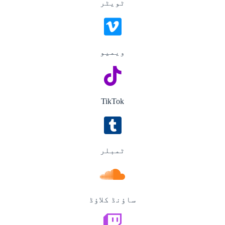
ٹویٹر
ویمیو
TikTok
ٹمبلر
ساؤنڈ کلاؤڈ