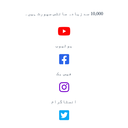
10,000 سے زیادہ سائٹس سپورٹ ہیں۔
یوٹیوب
فیس بک
انسٹاگرام