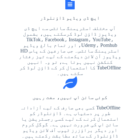
ایچ ڈی ویڈیو ڈاؤنلوڈر
آپ مختلف اسٹریمنگ سائٹس سے ایچ ڈی
ویڈیوز ڈاؤن لوڈ کرسکتے ہیں، بشمول
TikTok، Facebook، Instagram، YouTube،
Udemy، Pornhub، اور تمام بالغ ویڈیو
اسٹریمنگ سائٹس۔ جب صارفین کے پاس HD
ویڈیوز آن لائن دیکھنے کے لیے تیز رفتار
کنکشن نہیں ہوتا ہے، تو وہ انہیں
TubeOffline کا استعمال کر کے ڈاؤن لوڈ کر
سکتے ہیں۔
کوئی سائن اپ نہیں، مفت رہیں
TubeOffline کسی بھی صارف کے لیے آزادانہ
طور پر دستیاب ہے۔ ڈاؤنلوڈر کو
استعمال کرنے کے لیے کسی رجسٹریشن یا
سائن اپ کی ضرورت نہیں ہے۔ گوگل کروم
اور دیگر براؤزرز ٹیوب آف لائن ویڈیو
ڈاؤنلوڈر کے ساتھ مطابقت رکھتے ہیں۔