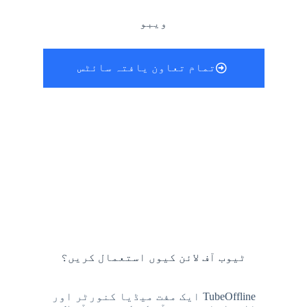
ویبو
تمام تعاون یافتہ سائٹس
ٹیوب آف لائن کیوں استعمال کریں؟
TubeOffline ایک مفت میڈیا کنورٹر اور