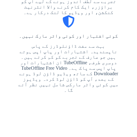
تجربے سے لطف اندوز ہونے کے لیے آپ کو
براؤزر، ایک کام کرنے والا انٹرنیٹ
کنکشن، اور ویڈیو کا لنک درکار ہے۔
کوئی اشتہار اور کوئی واٹر مارک نہیں۔
بہت سے مفت ڈاؤنلوڈرز کے پاس
ناپسندیدہ اشتہارات اور پاپ اپس ہوتے
ہیں جو صارف کے تجربے کو کم کرتے ہیں۔
دوسری طرف، TubeOffline ان اشتہارات اور
پاپ اپس سے پاک ہے۔ TubeOffline Free Video
Downloader کے ساتھ ویڈیو ڈاؤن لوڈ ہونے
کے بعد، آپ کو ڈاؤن لوڈ کردہ ویڈیوز
میں کوئی واٹر مارکس شامل نہیں نظر آئے
گا۔