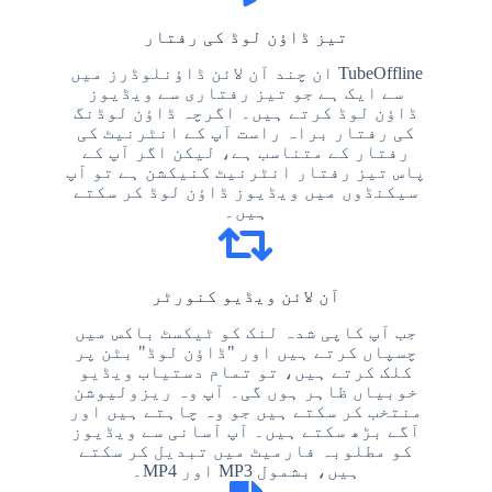
تیز ڈاؤن لوڈ کی رفتار
TubeOffline ان چند آن لائن ڈاؤنلوڈرز میں
سے ایک ہے جو تیز رفتاری سے ویڈیوز
ڈاؤن لوڈ کرتے ہیں۔ اگرچہ ڈاؤن لوڈنگ
کی رفتار براہ راست آپ کے انٹرنیٹ کی
رفتار کے متناسب ہے، لیکن اگر آپ کے
پاس تیز رفتار انٹرنیٹ کنیکشن ہے تو آپ
سیکنڈوں میں ویڈیوز ڈاؤن لوڈ کر سکتے
ہیں۔
آن لائن ویڈیو کنورٹر
جب آپ کاپی شدہ لنک کو ٹیکسٹ باکس میں
چسپاں کرتے ہیں اور "ڈاؤن لوڈ" بٹن پر
کلک کرتے ہیں، تو تمام دستیاب ویڈیو
خوبیاں ظاہر ہوں گی۔ آپ وہ ریزولیوشن
منتخب کر سکتے ہیں جو وہ چاہتے ہیں اور
آگے بڑھ سکتے ہیں۔ آپ آسانی سے ویڈیوز
کو مطلوبہ فارمیٹ میں تبدیل کر سکتے
ہیں، بشمول MP3 اور MP4۔