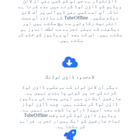
ڈاؤنلوڈر ہے جو آپ کو کسی بھی آن لائن
ویڈیو کو ڈاؤن لوڈ کرنے میں مدد کرتا ہے
تاکہ آپ اسے کسی بھی ڈیوائس پر آف لائن
دیکھ سکیں۔ TubeOffline کے ساتھ، آپ سست
انٹرنیٹ رکاوٹوں سے بچ سکتے ہیں اور
دیکھنے کے بہتر تجربے سے لطف اندوز ہو
سکتے ہیں۔ اس کے بعد آپ ویڈیوز کو ختم کر
سکتے ہیں۔
لامحدود ڈاؤن لوڈنگ
دیگر آن لائن ٹولز کے برعکس، ڈاؤن لوڈ
کرنے کی حد پر کوئی پابندی نہیں ہے۔
صارفین ایک دن میں اپنی پسند کی ویڈیوز
ڈاؤن لوڈ کر سکتے ہیں۔ چند ڈاؤن لوڈز
کے بعد اسپیڈ ڈراپ یا کچھ بھی نہیں ہے۔
ویڈیوز ڈاؤن لوڈ کرتے وقت TubeOffline
تمام صارفین کو ایک ہموار تجربہ فراہم
کر سکتا ہے۔