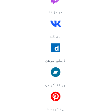
مروڑنا
وی کے
ڈیلی موشن
بینڈ کیمپ
پنٹیرسٹ