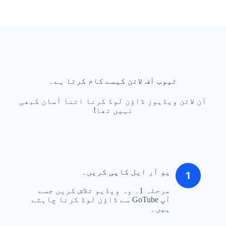
ٹیوب آف لائن کیسے کام کرتا ہے۔
آن لائن ویڈیوز ڈاؤن لوڈ کرنا اتنا آسان کبھی
نہیں تھا!
یو آر ایل کاپی کریں۔
مرحلہ 1۔ وہ ویڈیو تلاش کریں جسے
آپ GoTube سے ڈاؤن لوڈ کرنا چاہتے
ہیں۔