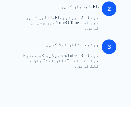
URL چسپاں کریں۔
مرحلہ 2۔ ویڈیو URL کاپی کریں
اور اسے TubeOffline میں چسپاں
کریں۔
ویڈیوز ڈاؤن لوڈ کریں۔
مرحلہ 3۔ GoTube ویڈیو کو محفوظ
کرنے کے لیے "ڈاؤن لوڈ" بٹن پر
کلک کریں۔