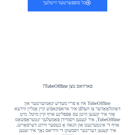
כל סופּפּאָרטעד זייטלעך
פארוואס נוצן TubeOffline?
TubeOffline איז אַ פריי מעדיע קאַנווערטער און
דאָוונלאָאַדער צו העלפֿן איר אראפקאפיע קיין אָנליין ווידעא
אַזוי איר קענען היטן עס אָפפלינע אויף קיין מיטל. מיט
TubeOffline, איר קענען ויסמיידן פּאַמעלעך ינטעראַפּשאַנז
אויף די אינטערנעט און הנאה אַ בעסער וויוינג דערפאַרונג.
איר קענען דעריבער ויסמעקן די ווידיאס נאָך איר זענען