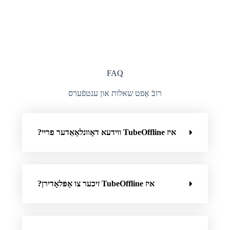
FAQ
רובֿ אָפט שאלות און ענטפֿערס
איז TubeOffline ווידעא דאָוונלאָאַדער פריי?
איז TubeOffline זיכער צו אָפּלאָדירן?