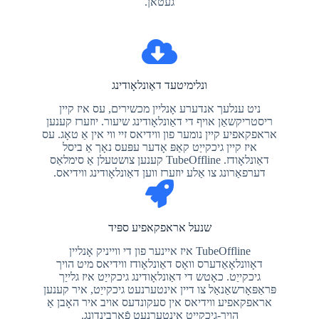
געטאן.
ונלימיטעד דאַונלאָודינג
ניט ענלעך אנדערע אָנליין מכשירים, עס איז קיין
ריסטריקשאַן אויף די דאַונלאָודינג שיעור. יוזערז קענען
אראפקאפיע קיין נומער פון ווידיאס זיי ווי אין אַ טאָג. עס
איז קיין גיכקייַט קאַפּ אָדער עפּעס נאָך אַ ביסל
דאַונלאָודז. TubeOffline קענען צושטעלן אַ סימלאַס
דערפאַרונג צו אַלע יוזערז ווען דאַונלאָודינג ווידיאס.
שנעל אראפקאפיע ספּיד
TubeOffline איז איינער פון די ווייניק אָנליין
דאָוונלאָאַדערס וואָס דאַונלאָודז ווידיאס מיט הויך
גיכקייַט. כאָטש די דאַונלאָודינג גיכקייַט איז גלייַך
פּראַפּאָרשאַנאַל צו דיין אינטערנעט גיכקייַט, איר קענען
אראפקאפיע ווידיאס אין סעקונדעס אויב איר האָבן אַ
הויך-גיכקייַט אינטערנעט פֿאַרבינדונג.