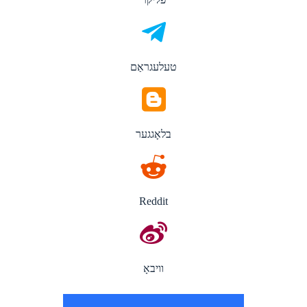
טעלעגראַם
בלאָגגער
Reddit
וויבאָ