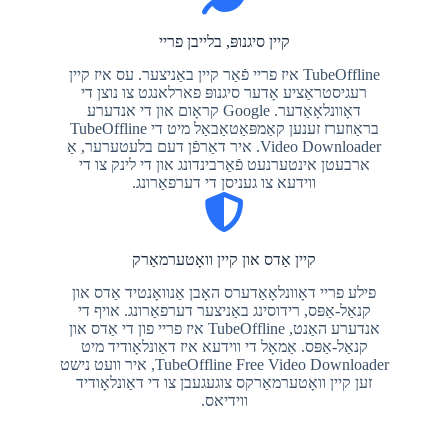
קיין סיגנופּ, בלייבן פריי
TubeOffline איז פריי פֿאַר קיין באַניצער. עס איז קיין
רעגיסטראַציע אָדער סיגנופּ פארלאנגט צו נוצן די
דאָוונלאָאַדער. Google קראָום און די אנדערע
בראַוזערז זענען קאַמפּאַטאַבאַל מיט די TubeOffline
Video Downloader. איר דאַרפֿן דעם בלעטערער, ​​​​אַ
ארבעטן אינטערנעט פֿאַרבינדונג און די לינק צו די
ווידעא צו געניסן די דערפאַרונג.
קיין אַדס און קיין וואָטערמאַרק
פילע פריי דאָוונלאָאַדערס האָבן אַנוואָנטיד אַדס און
קנאַל-אַפּס, רידוסינג באַניצער דערפאַרונג. אויף די
אנדערע האַנט, TubeOffline איז פריי פון די אַדס און
קנאַל-אַפּס. אַמאָל די ווידעא איז דאַונלאָודיד מיט
TubeOffline Free Video Downloader, איר וועט נישט
זען קיין וואָטערמאַרקס צוגעגעבן צו די דאַונלאָודיד
ווידיאס.