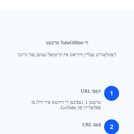
ווי TubeOffline אַרבעט
דאַונלאָודינג אָנליין ווידיאס איז קיינמאָל געווען אַזוי גרינג!
קאָפּי URL
טרעטן 1. געפֿינען די ווידעא איר ווילן צו
אָפּלאָדירן פֿון GoTube.
פּאַפּ URL