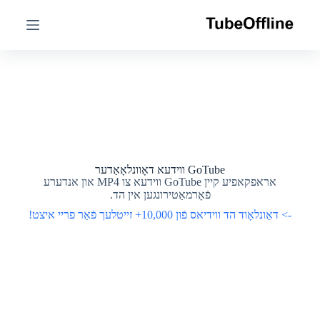
ה
ה
אָ
אָ
פּ
פּ
ק
ק
ע
ע
ן
ן
צ
צ
ו
ו
א
א
י
י
נ
נ
ה
ה
אַ
אַ
GoTube ווידעא דאָוונלאָאַדער
ל
ל
אראפקאפיע קיין GoTube ווידעא צו MP4 און אנדערע
ט
ט
פֿאָרמאַטירונגען אין הד.
-> דאַונלאָוד הד ווידיאס פֿון 10,000+ זייטלעך פֿאַר פריי איצט!