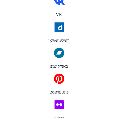
VK
דאַילימאָטיאָן
באַנדקאַמפּ
פּינטערעסט
פליקר