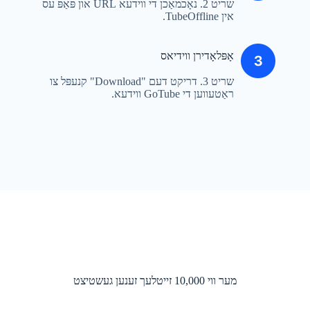
שריט 2. נאָכמאַכן די ווידעא URL און פּאַפּ עס
אין TubeOffline.
אָפּלאָדירן ווידיאס
שריט 3. דריקט דעם "Download" קנעפּל צו
ראַטעווען די GoTube ווידעא.
מער ווי 10,000 זייטלעך זענען געשטיצט