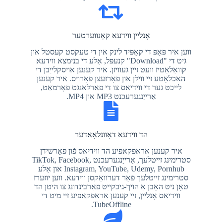
אָנליין ווידעא קאָנווערטער
ווען איר פּאַפּ די קאַפּיד לינק אין די טעקסט קעסטל און
גיט די "Download" קנעפּל, אַלע די בנימצא ווידעא
קוואַלאַטיז וועט זיין געוויזן. איר קענען אויסקלייַבן די
האַכלאָטע זיי ווילן און פאָרזעצן פאָרויס. איר קענען
לייכט גער די ווידיאס צו די פארלאנגט פֿאָרמאַט,
אַרייַנגערעכנט MP3 און MP4.
הד ווידעא דאָוונלאָאַדער
איר קענען אראפקאפיע הד ווידיאס פֿון פאַרשידן
סטרימינג זייטלעך, אַרייַנגערעכנט TikTok, Facebook,
Instagram, YouTube, Udemy, Pornhub און אַלע
סטרימינג זייטלעך פֿאַר דערוואַקסן ווידעא. ווען יוזערז
טאָן ניט האָבן אַ הויך-גיכקייַט פֿאַרבינדונג צו היטן הד
ווידיאס אָנליין, זיי קענען אראפקאפיע זיי מיט די
TubeOffline.