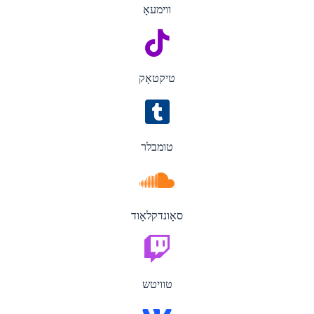
ווימעאָ
טיקטאָק
טומבלר
סאָונדקלאָוד
טוויטש