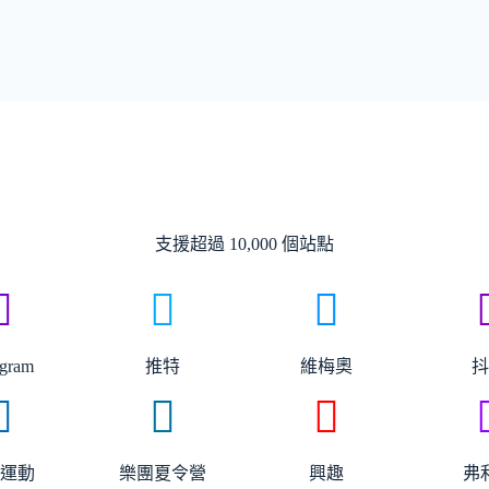
支援超過 10,000 個站點
agram
推特
維梅奧
運動
樂團夏令營
興趣
弗