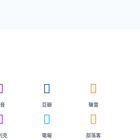
抖音
豆瓣
聲雲
利克
電報
部落客